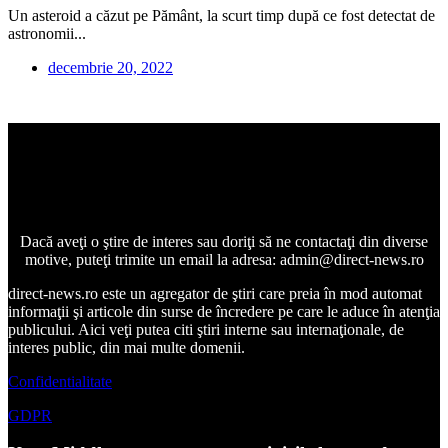
Un asteroid a căzut pe Pământ, la scurt timp după ce fost detectat de
astronomii...
decembrie 20, 2022
Dacă aveţi o ştire de interes sau doriţi să ne contactaţi din diverse
motive, puteţi trimite un email la adresa: admin@direct-news.ro
direct-news.ro este un agregator de ştiri care preia în mod automat
informaţii şi articole din surse de încredere pe care le aduce în atenţia
publicului. Aici veţi putea citi ştiri interne sau internaţionale, de
interes public, din mai multe domenii.
Confidentialitate
GDPR