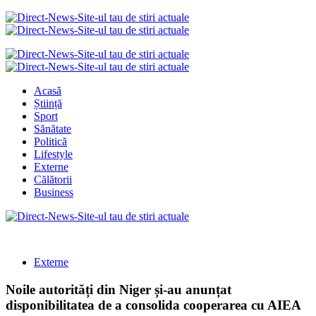
Acasă
Știință
Sport
Sănătate
Politică
Lifestyle
Externe
Călătorii
Business
Externe
Noile autorități din Niger și-au anunțat
disponibilitatea de a consolida cooperarea cu AIEA