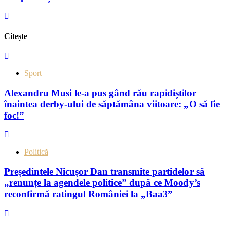
Citește
Sport
Alexandru Musi le-a pus gând rău rapidiștilor
înaintea derby-ului de săptămâna viitoare: „O să fie
foc!”
Politică
Președintele Nicușor Dan transmite partidelor să
„renunțe la agendele politice” după ce Moody’s
reconfirmă ratingul României la „Baa3”