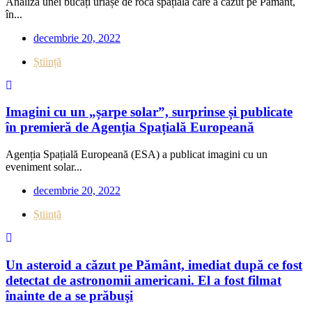
Analiza unei bucăți uriașe de rocă spațială care a căzut pe Pământ,
în...
decembrie 20, 2022
Știință
Imagini cu un „șarpe solar”, surprinse și publicate
în premieră de Agenția Spațială Europeană
Agenția Spațială Europeană (ESA) a publicat imagini cu un
eveniment solar...
decembrie 20, 2022
Știință
Un asteroid a căzut pe Pământ, imediat după ce fost
detectat de astronomii americani. El a fost filmat
înainte de a se prăbuşi