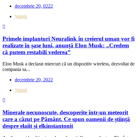
decembrie 20, 0222
Știință
Primele implanturi Neuralink în creierul uman vor fi
realizate în șase luni, anunță Elon Musk: „Credem
că putem restabili vederea”
Elon Musk a declarat miercuri că un dispozitiv wireless, dezvoltat de
compania sa...
decembrie 20, 2022
Știință
Minerale necunoscute, descoperite într-un meteorit
care a căzut pe Pământ. Ce spun oamenii de știință
despre elaiit și elkinstantonit