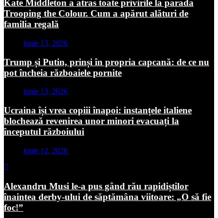
Kate Middleton a atras toate privirile la parada
Trooping the Colour. Cum a apărut alături de
familia regală
iunie 13, 2026
Trump și Putin, prinși în propria capcană: de ce nu
pot încheia războaiele pornite
iunie 13, 2026
Ucraina își vrea copiii înapoi: instanțele italiene
blochează revenirea unor minori evacuați la
începutul războiului
iunie 12, 2026
Alexandru Musi le-a pus gând rău rapidiștilor
înaintea derby-ului de săptămâna viitoare: „O să fie
foc!”