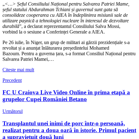
„
<…> Șeful Consiliului Național pentru Salvarea Patriei Mame,
șeful statului Abdurahman Tchiani și guvernul sunt gata să
consolideze cooperarea cu AIEA în îndeplinirea misiunii sale de
utilizare pașnică a tehnologiei nucleare în interesul de dezvoltare
durabilă
”, a declarat reprezentantul Consiliului Salva Mossi,
vorbind la o sesiune a Conferinței Generale a AIEA.
Pe 26 iulie, în Niger, un grup de militari ai gărzii prezidențiale s-a
revoltat și a anunțat înlăturarea președintelui Mohamed
Bazoum. Pentru a guverna țara, s-a format Consiliul Național pentru
Salvarea Patriei Mamei,…
Citeste mai mult
Precedent
FC U Craiova Live Video Online în prima etapă a
grupelor Cupei României Betano
Următorul
Transplantul unei inimi de porc într-o persoană,
realizat pentru a doua oară în istorie. Primul pacient
a supraviețuit două luni