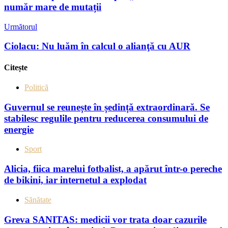
număr mare de mutații
Următorul
Ciolacu: Nu luăm în calcul o alianţă cu AUR
Citește
Politică
Guvernul se reunește în ședință extraordinară. Se
stabilesc regulile pentru reducerea consumului de
energie
Sport
Alicia, fiica marelui fotbalist, a apărut într-o pereche
de bikini, iar internetul a explodat
Sănătate
Greva SANITAS: medicii vor trata doar cazurile