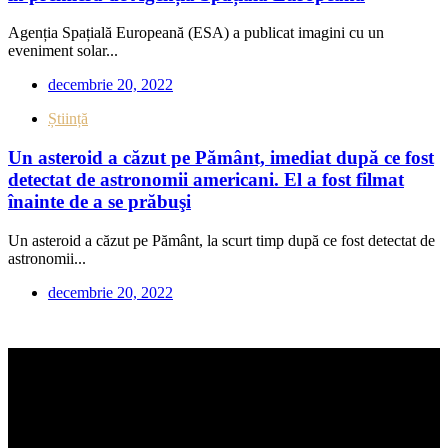
Agenția Spațială Europeană (ESA) a publicat imagini cu un
eveniment solar...
decembrie 20, 2022
Știință
Un asteroid a căzut pe Pământ, imediat după ce fost
detectat de astronomii americani. El a fost filmat
înainte de a se prăbuşi
Un asteroid a căzut pe Pământ, la scurt timp după ce fost detectat de
astronomii...
decembrie 20, 2022