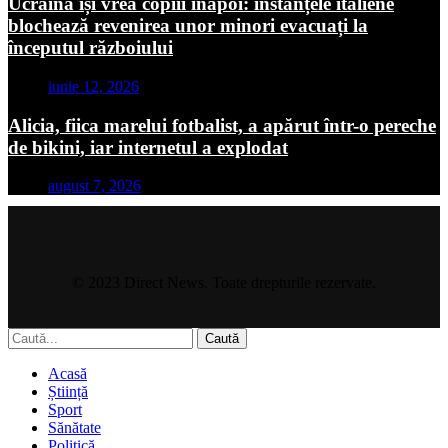
Ucraina își vrea copiii înapoi: instanțele italiene
blochează revenirea unor minori evacuați la
începutul războiului
iunie 12, 2026
Alicia, fiica marelui fotbalist, a apărut într-o pereche
de bikini, iar internetul a explodat
august 7, 2026
© 2023 Direct News. Toate drepturile rezervate.
Caută
Acasă
Știință
Sport
Sănătate
Politică