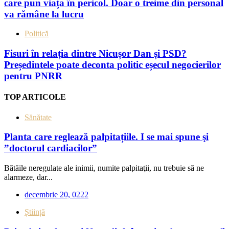
care pun viața în pericol. Doar o treime din personal
va rămâne la lucru
Politică
Fisuri în relația dintre Nicușor Dan și PSD?
Președintele poate deconta politic eșecul negocierilor
pentru PNRR
TOP ARTICOLE
Sănătate
Planta care reglează palpitațiile. I se mai spune şi
”doctorul cardiacilor”
Bătăile neregulate ale inimii, numite palpitaţii, nu trebuie să ne
alarmeze, dar...
decembrie 20, 0222
Știință