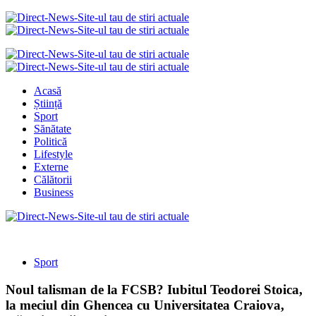
Acasă
Știință
Sport
Sănătate
Politică
Lifestyle
Externe
Călătorii
Business
Sport
Noul talisman de la FCSB? Iubitul Teodorei Stoica,
la meciul din Ghencea cu Universitatea Craiova,