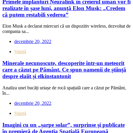
Primele implanturi Neuralink în creierul uman vor fi
realizate în șase luni, anunță Elon Musk: „Credem
că putem restabili vederea”
Elon Musk a declarat miercuri că un dispozitiv wireless, dezvoltat de
compania sa...
decembrie 20, 2022
Știință
Minerale necunoscute, descoperite într-un meteorit
care a căzut pe Pământ. Ce spun oamenii de știință
despre elaiit și elkinstantonit
Analiza unei bucăți uriașe de rocă spațială care a căzut pe Pământ,
în...
decembrie 20, 2022
Știință
Imagini cu un „șarpe solar”, surprinse și publicate
în premieră de Agenția Spațială Europeană