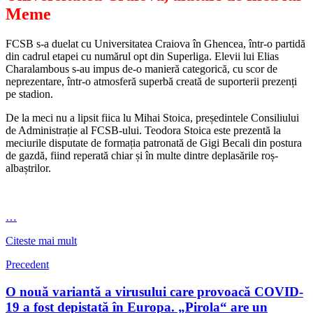
Meme
FCSB s-a duelat cu Universitatea Craiova în Ghencea, într-o partidă
din cadrul etapei cu numărul opt din Superliga. Elevii lui Elias
Charalambous s-au impus de-o manieră categorică, cu scor de
neprezentare, într-o atmosferă superbă creată de suporterii prezenți
pe stadion.
De la meci nu a lipsit fiica lu Mihai Stoica, președintele Consiliului
de Administrație al FCSB-ului. Teodora Stoica este prezentă la
meciurile disputate de formația patronată de Gigi Becali din postura
de gazdă, fiind reperată chiar și în multe dintre deplasările roș-
albaștrilor.
…
Citeste mai mult
Precedent
O nouă variantă a virusului care provoacă COVID-
19 a fost depistată în Europa. „Pirola“ are un