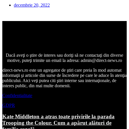
decembrie 20, 2022
Dacă aveţi o ştire de interes sau doriţi să ne contactaţi din diverse
motive, puteţi trimite un email la adresa: admin@direct-news.ro
direct-news.ro este un agregator de ştiri care preia în mod automat
informaţii şi articole din surse de încredere pe care le aduce în atenţia
publicului. Aici veţi putea citi ştiri interne sau internaţionale, de
interes public, din mai multe domenii.
Confidentialitate
GDPR
Kate Middleton a atras toate privirile la parada
Trooping the Colour. Cum a apărut alături de