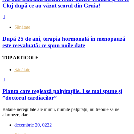
Cluj după ce au văzut scorul din Gruia!
Sănătate
După 25 de ani, terapia hormonală în menopauză
este reevaluată: ce spun noile date
TOP ARTICOLE
Sănătate
Planta care reglează palpitațiile. I se mai spune şi
”doctorul cardiacilor”
Bătăile neregulate ale inimii, numite palpitaţii, nu trebuie să ne
alarmeze, dar...
decembrie 20, 0222