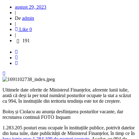
august 29, 2023
|
De
admin
|
Like
0
|
191
Ultimele date oferite de Ministerul Finanțelor, aferente lunii iulie,
arată că deși la per total numărul posturilor ocupate la stat a scăzut
cu 994, în instituțiile din teritoriu tendința este tot de creștere.
Boloș și Ciolacu au anunța desființarea posturilor vacante, dar
recrutarea continuă FOTO Inquam
1.283.205 posturi erau ocupate în instituțiile publice, potrivit datelor
din luna iulie, date publicității de Ministerul Finanțelor, în timp ce în
luna iunie erau 1.284.199 de posturi ocupate
. Așadar, cu 994 de