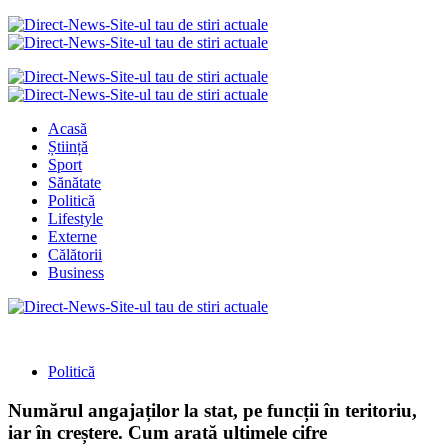
Acasă
Știință
Sport
Sănătate
Politică
Lifestyle
Externe
Călătorii
Business
Politică
Numărul angajaților la stat, pe funcții în teritoriu,
iar în creștere. Cum arată ultimele cifre