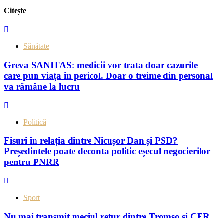
Citește
Sănătate
Greva SANITAS: medicii vor trata doar cazurile
care pun viața în pericol. Doar o treime din personal
va rămâne la lucru
Politică
Fisuri în relația dintre Nicușor Dan și PSD?
Președintele poate deconta politic eșecul negocierilor
pentru PNRR
Sport
Nu mai transmit meciul retur dintre Tromso și CFR