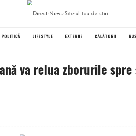
POLITICĂ
LIFESTYLE
EXTERNE
CĂLĂTORII
BU
nă va relua zborurile spre 