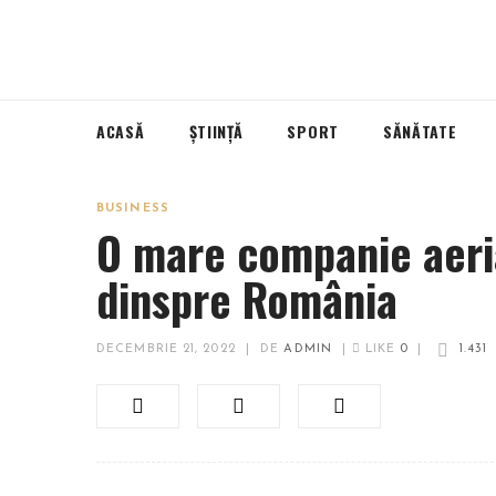
ACASĂ
ȘTIINȚĂ
SPORT
SĂNĂTATE
BUSINESS
O mare companie aeria
dinspre România
DECEMBRIE 21, 2022
|
DE
ADMIN
|
LIKE
0
|
1.431