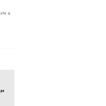
este a
SPORT
„Gleznă, minte și exercițiu”.
EXCLUSIV
 pe