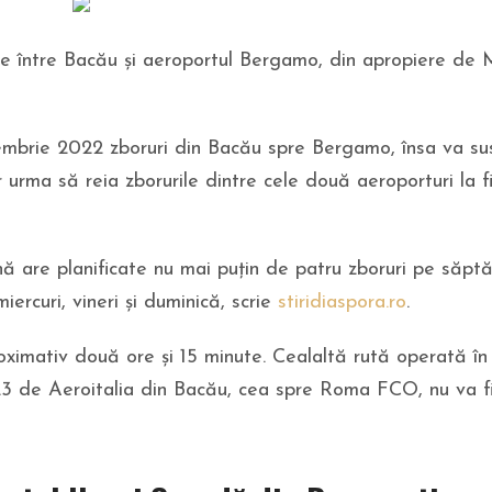
le între Bacău și aeroportul Bergamo, din apropiere de 
ecembrie 2022 zboruri din Bacău spre Bergamo, însa va s
 urma să reia zborurile dintre cele două aeroporturi la fi
ă are planificate nu mai puțin de patru zboruri pe săp
iercuri, vineri și duminică, scrie
stiridiaspora.ro
.
ximativ două ore și 15 minute. Cealaltă rută operată în
3 de Aeroitalia din Bacău, cea spre Roma FCO, nu va f