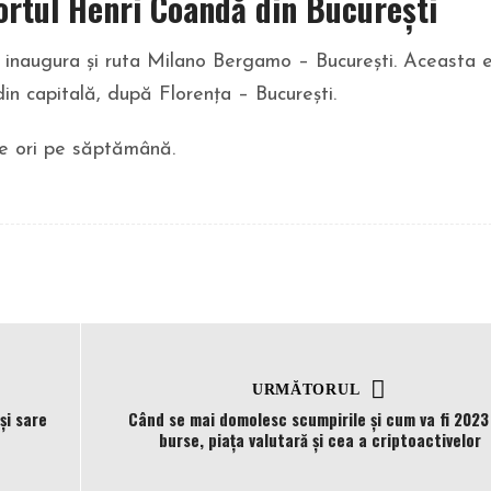
portul Henri Coandă din București
 inaugura și ruta Milano Bergamo – București. Aceasta 
n capitală, după Florența – București.
te ori pe săptămână.
URMĂTORUL
şi sare
Când se mai domolesc scumpirile și cum va fi 2023
burse, piața valutară și cea a criptoactivelor