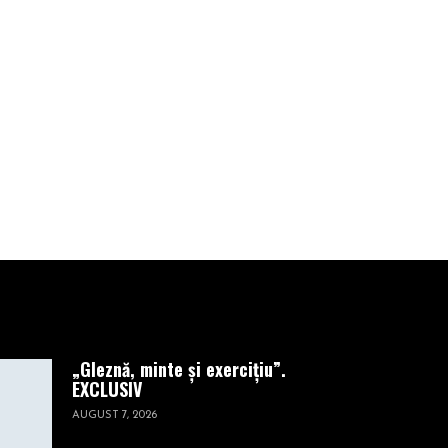
astronomii
americani. El a
fost filmat
înainte de a se
prăbuşi
DECEMBRIE 20, 2022
„Gleznă, minte și exercițiu”.
EXCLUSIV
AUGUST 7, 2026