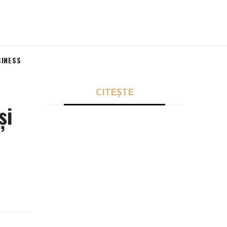
SINESS
CITEȘTE
și
POLITICĂ