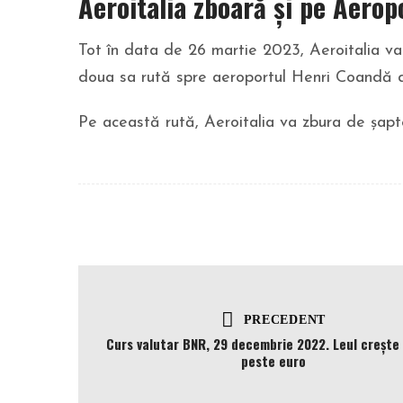
Aeroitalia zboară și pe Aero
Tot în data de 26 martie 2023, Aeroitalia va
doua sa rută spre aeroportul Henri Coandă di
Pe această rută, Aeroitalia va zbura de șap
PRECEDENT
Curs valutar BNR, 29 decembrie 2022. Leul creşte 
peste euro