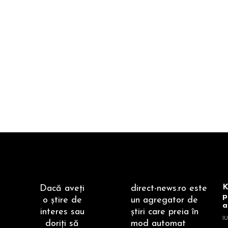
K
Dacă aveţi
direct-news.ro este
p
o ştire de
un agregator de
a
interes sau
ştiri care preia în
IU
doriţi să
mod automat