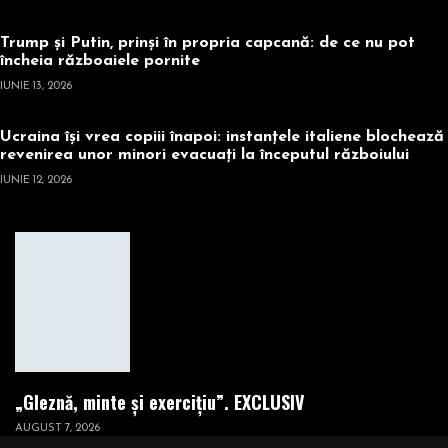
Trump și Putin, prinși în propria capcană: de ce nu pot
încheia războaiele pornite
IUNIE 13, 2026
Ucraina își vrea copiii înapoi: instanțele italiene blochează
revenirea unor minori evacuați la începutul războiului
IUNIE 12, 2026
„Gleznă, minte și exercițiu”. EXCLUSIV
AUGUST 7, 2026