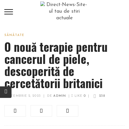
SĂNĂTATE
O nouă terapie pentru
cancerul de piele,
descoperită de
cercetătorii britanici
SEPTEMBRIE 2, 2023
|
DE
ADMIN
|
LIKE
0
|
238