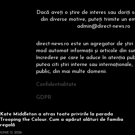
Dacă aveţi o ştire de interes sau doriţi 
din diverse motive, puteţi trimite un em
admin@direct-news.ro
direct-news.ro este un agregator de ştiri 
mod automat informaţii şi articole din su
încredere pe care le aduce în atenţia publi
putea citi ştiri interne sau internaţionale,
public, din mai multe domenii.
Confidentialitate
GDPR
Kate Middleton a atras toate privirile la parada
Trooping the Colour. Cum a apărut alături de familia
regală
IUNIE 13, 2026