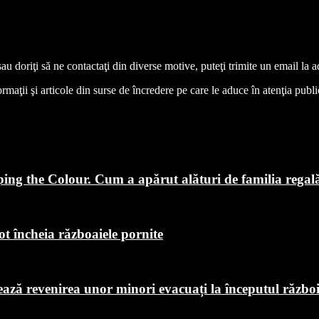
 sau doriţi să ne contactaţi din diverse motive, puteţi trimite un email l
aţii şi articole din surse de încredere pe care le aduce în atenţia publicul
ping the Colour. Cum a apărut alături de familia regal
ot încheia războaiele pornite
chează revenirea unor minori evacuați la începutul războ