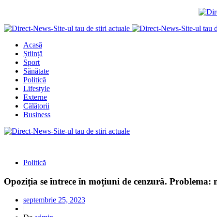
Acasă
Știință
Sport
Sănătate
Politică
Lifestyle
Externe
Călătorii
Business
Politică
Opoziția se întrece în moțiuni de cenzură. Problema:
septembrie 25, 2023
|