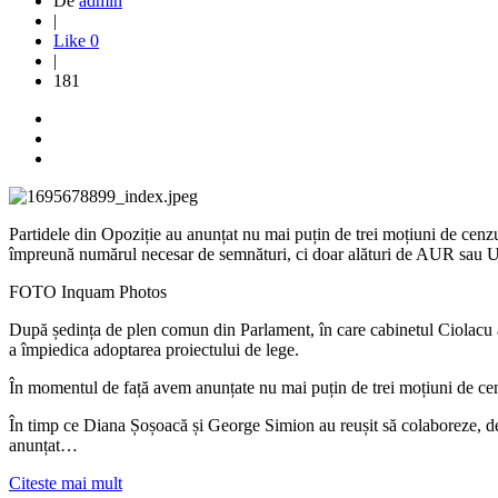
De
admin
|
Like
0
|
181
Partidele din Opoziție au anunțat nu mai puțin de trei moțiuni de cenz
împreună numărul necesar de semnături, ci doar alături de AUR sa
FOTO Inquam Photos
După ședința de plen comun din Parlament, în care cabinetul Ciolacu ar
a împiedica adoptarea proiectului de lege.
În momentul de față avem anunțate nu mai puțin de trei moțiuni de 
În timp ce Diana Șoșoacă și George Simion au reușit să colaboreze, d
anunțat…
Citeste mai mult