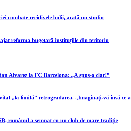
 combate recidivele bolii, arată un studiu
at reforma bugetară instituțiile din teritoriu
lian Alvarez la FC Barcelona: „A spus-o clar!”
at „la limită” retrogradarea. „Imaginaţi-vă însă ce ar
B, românul a semnat cu un club de mare tradiție