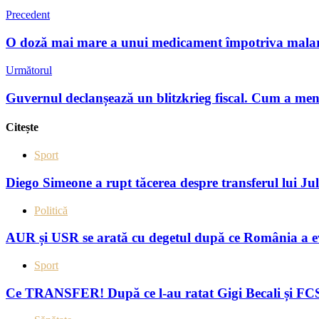
Precedent
O doză mai mare a unui medicament împotriva malariei
Următorul
Guvernul declanșează un blitzkrieg fiscal. Cum a menaj
Citește
Sport
Diego Simeone a rupt tăcerea despre transferul lui Ju
Politică
AUR și USR se arată cu degetul după ce România a evit
Sport
Ce TRANSFER! După ce l-au ratat Gigi Becali și FCS