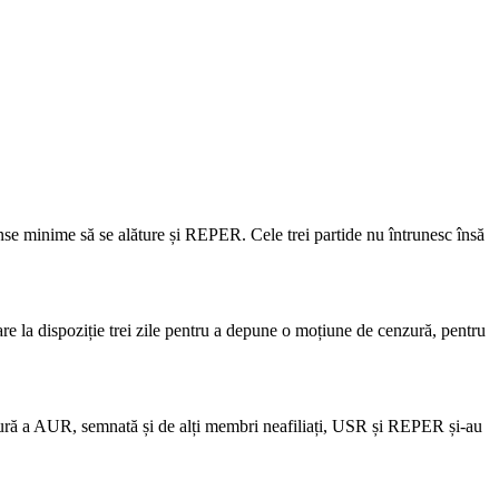
nse minime să se alăture și REPER. Cele trei partide nu întrunesc însă
e la dispoziție trei zile pentru a depune o moțiune de cenzură, pentru
zură a AUR, semnată și de alți membri neafiliați, USR și REPER și-au