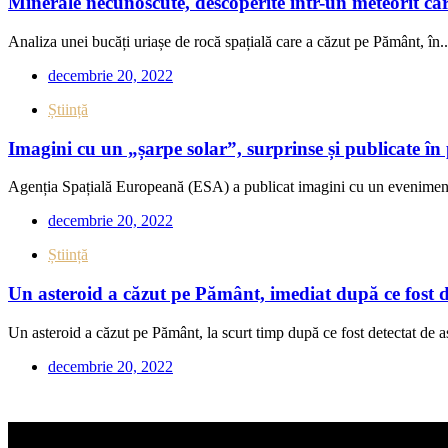
Minerale necunoscute, descoperite într-un meteorit car
Analiza unei bucăți uriașe de rocă spațială care a căzut pe Pământ, în..
decembrie 20, 2022
Știință
Imagini cu un „șarpe solar”, surprinse și publicate 
Agenția Spațială Europeană (ESA) a publicat imagini cu un eveniment 
decembrie 20, 2022
Știință
Un asteroid a căzut pe Pământ, imediat după ce fost de
Un asteroid a căzut pe Pământ, la scurt timp după ce fost detectat de a
decembrie 20, 2022