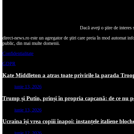
Dacă aveţi o ştire de interes
direct-news.ro este un agregator de ştiri care preia în mod automat inform
public, din mai multe domenii.
Confidentialitate
GDPR
Kate Middleton a atras toate privirile la parada Troo
iunie 13, 2026
Trump și Putin, prinși în propria capcană: de ce nu p
iunie 13, 2026
Ucraina își vrea copiii înapoi: instanțele italiene blo
iunie 12, 2026