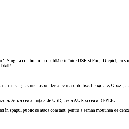
ură. Singura colaborare probabilă este între USR și Forța Dreptei, cu șa
u UDMR.
 urma să își asume răspunderea pe măsurile fiscal-bugetare, Opoziția ar
cenzură. Adică cea anunțată de USR, cea a AUR și cea a REPER.
eși în spațiul public se atacă constant, pentru a semna moțiunea de cen