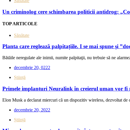
Sănătate
Un criminolog cere schimbarea politicii antidrog: „Con
TOP ARTICOLE
Sănătate
Planta care reglează palpitațiile. I se mai spune şi ”do
Bătăile neregulate ale inimii, numite palpitaţii, nu trebuie să ne alarmez
decembrie 20, 0222
Știință
Primele implanturi Neuralink în creierul uman vor fi 
Elon Musk a declarat miercuri că un dispozitiv wireless, dezvoltat de 
decembrie 20, 2022
Știință