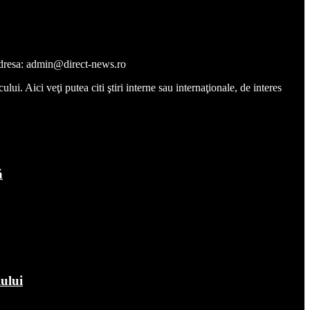
a adresa: admin@direct-news.ro
ui. Aici veţi putea citi ştiri interne sau internaţionale, de interes
ă
iului