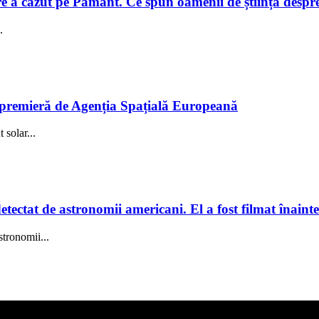
e a căzut pe Pământ. Ce spun oamenii de știință despre e
.
în premieră de Agenția Spațială Europeană
solar...
tectat de astronomii americani. El a fost filmat înainte
stronomii...