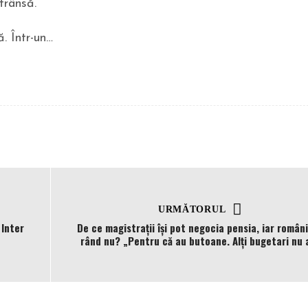
trânsă.
. Într-un…
URMĂTORUL
 Inter
De ce magistrații își pot negocia pensia, iar români
rând nu? „Pentru că au butoane. Alți bugetari nu 