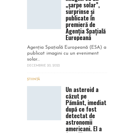
„șarpe solar”,
surprinse și
publicate în
premieră de
Agenția Spațială
Europeană
Agenția Spațială Europeană (ESA) a
publicat imagini cu un eveniment
solar...
DECEMBRIE 20, 2022
ȘTIINȚĂ
Un asteroid a
căzut pe
Pământ, imediat
după ce fost
detectat de
astronomii
americani. El a