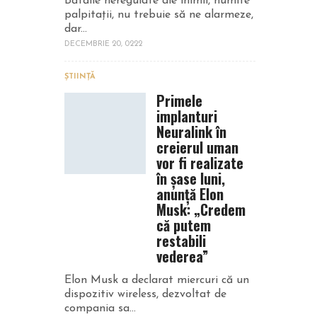
Bătăile neregulate ale inimii, numite
palpitaţii, nu trebuie să ne alarmeze,
dar...
DECEMBRIE 20, 0222
ȘTIINȚĂ
Primele
implanturi
Neuralink în
creierul uman
vor fi realizate
în șase luni,
anunță Elon
Musk: „Credem
că putem
restabili
vederea”
Elon Musk a declarat miercuri că un
dispozitiv wireless, dezvoltat de
compania sa...