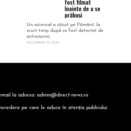
fost filmat
înainte de a se
prăbuşi
Un asteroid a căzut pe Pământ, la
scurt timp după ce fost detectat de
astronomii...
DECEMBRIE 20, 2022
n email la adresa: admin@direct-news.ro
ncredere pe care le aduce în atenţia publicului.