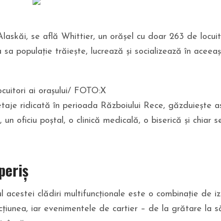
Alaskăi, se află Whittier, un orășel cu doar 263 de locuito
a sa populație trăiește, lucrează și socializează în aceeaș
cuitori ai orașului/ FOTO:X
etaje ridicată în perioada Războiului Rece, găzduiește a
un oficiu poștal, o clinică medicală, o biserică și chiar s
periș
rul acestei clădiri multifuncționale este o combinație de iz
cțiunea, iar evenimentele de cartier – de la grătare la s