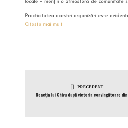
locale – mențin o atmosferă de comunitate s
Practicitatea acestei organizări este evidentă
Citeste mai mult
PRECEDENT
Reacția lui Chivu după victoria convingătoare din