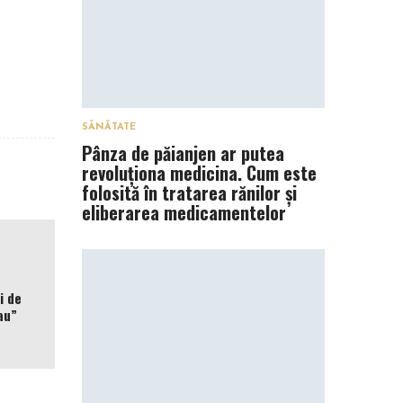
SĂNĂTATE
Pânza de păianjen ar putea
revoluționa medicina. Cum este
folosită în tratarea rănilor și
eliberarea medicamentelor
i de
au”