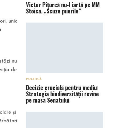
Victor Pițurcă nu-l iartă pe MM
Stoica. „Scuze puerile”
ri, unic
i
stăzi nu
ecția de
POLITICĂ
Decizie crucială pentru mediu:
Strategia biodiversității revine
pe masa Senatului
olare și
ărbători