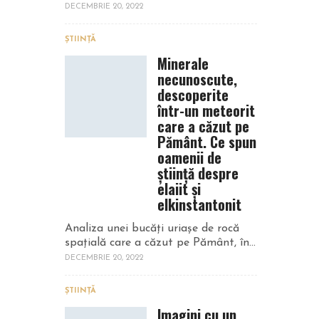
DECEMBRIE 20, 2022
ȘTIINȚĂ
Minerale
necunoscute,
descoperite
într-un meteorit
care a căzut pe
Pământ. Ce spun
oamenii de
știință despre
elaiit și
elkinstantonit
Analiza unei bucăți uriașe de rocă
spațială care a căzut pe Pământ, în...
DECEMBRIE 20, 2022
ȘTIINȚĂ
Imagini cu un