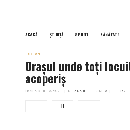
ACASĂ
ȘTIINȚĂ
SPORT
SĂNĂTATE
EXTERNE
Orașul unde toți locui
acoperiș
NOIEMBRIE 10, 2025
|
DE
ADMIN
|
LIKE
0
|
149