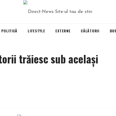
POLITICĂ
LIFESTYLE
EXTERNE
CĂLĂTORII
BU
torii trăiesc sub același