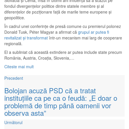
Slovacia și Cehia, însă în ultimii ani influența sa a scăzut pe
fondul divergențelor politice dintre statele membre și al
diferențelor de poziționare față de marile teme europene și
geopolitice.
În cadrul unei conferințe de presă comune cu premierul polonez
Donald Tusk, Péter Magyar a afirmat că
grupul ar putea fi
revitalizat și transformat
într-un mecanism mai larg de cooperare
regională.
El a subliniat că această extindere ar putea include state precum
România, Austria, Croația, Slovenia,…
Citeste mai mult
Precedent
Bolojan acuză PSD că a tratat
instituțiile ca pe ca o feudă: „E doar o
problemă de timp până oamenii vor
observa asta”
Următorul