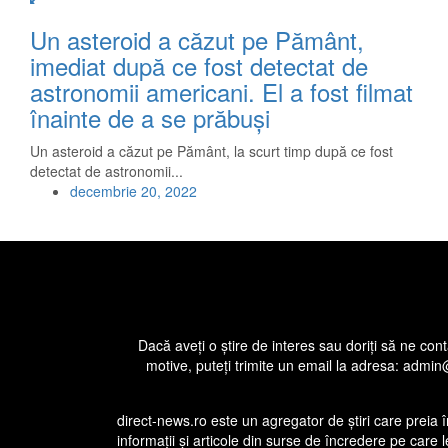
Un asteroid a căzut pe Pământ,
imediat după ce fost detectat de
astronomii americani. El a fost filmat
înainte de a se prăbuşi
Un asteroid a căzut pe Pământ, la scurt timp după ce fost
detectat de astronomii...
decembrie 20, 2022
Dacă aveţi o ştire de interes sau doriţi să ne cont
motive, puteţi trimite un email la adresa: admi
direct-news.ro este un agregator de ştiri care preia
informaţii şi articole din surse de încredere pe care 