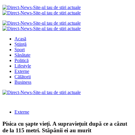
Acasă
Știință
Sport
Sănătate
Politică
Lifestyle
Externe
Călătorii
Business
Externe
Pisica cu șapte vieți. A supravieţuit după ce a căzut
de la 115 metri. Stăpânii ei au murit