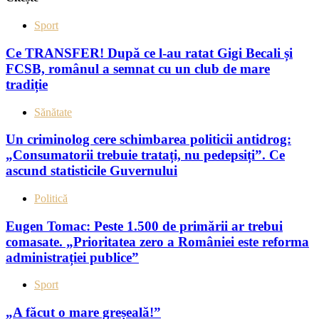
Sport
Ce TRANSFER! După ce l-au ratat Gigi Becali și
FCSB, românul a semnat cu un club de mare
tradiție
Sănătate
Un criminolog cere schimbarea politicii antidrog:
„Consumatorii trebuie tratați, nu pedepsiți”. Ce
ascund statisticile Guvernului
Politică
Eugen Tomac: Peste 1.500 de primării ar trebui
comasate. „Prioritatea zero a României este reforma
administrației publice”
Sport
„A făcut o mare greșeală!”