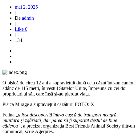
mai 2, 2025
|
De
admin
|
Like
0
|
134
O pisică de circa 12 ani a supravieţuit după ce a căzut într-un canion
adânc de 115 metri, în vestul Statelor Unite, împreună cu cei doi
proprietari ai săi, care însă şi-au pierdut viaţa.
Pisica Mirage a supraviețuit căzăturii FOTO: X
Felina „
a fost descoperită într-o cuşcă de transport neagră,
murdară şi zgâriată, dar părea să fi suportat destul de bine
căderea”
, a precizat organizaţia Best Friends Animal Society într-un
comunicat, scrie Agerpres.