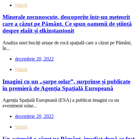
Știință
Minerale necunoscute, descoperite într-un meteorit
care a căzut pe Pământ. Ce spun oamenii de știință
despre elaiit și elkinstantonit
Analiza unei bucăți uriașe de rocă spațială care a căzut pe Pământ,
în...
decembrie 20, 2022
Știință
Imagini cu un „șarpe solar”, surprinse și publicate
în premieră de Agenția Spațială Europeană
Agenția Spațială Europeană (ESA) a publicat imagini cu un
eveniment solar...
decembrie 20, 2022
Știință
Un asteroid a căzut pe Pământ, imediat după ce fost