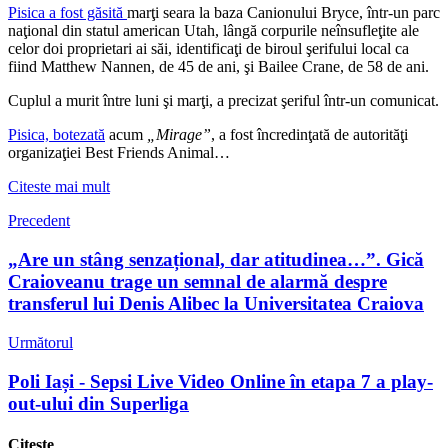
Pisica a fost găsită
marţi seara la baza Canionului Bryce, într-un parc
naţional din statul american Utah, lângă corpurile neînsufleţite ale
celor doi proprietari ai săi, identificaţi de biroul şerifului local ca
fiind Matthew Nannen, de 45 de ani, şi Bailee Crane, de 58 de ani.
Cuplul a murit între luni şi marţi, a precizat şeriful într-un comunicat.
Pisica, botezată
acum
„Mirage”
, a fost încredinţată de autorităţi
organizaţiei Best Friends Animal…
Citeste mai mult
Precedent
„Are un stâng senzațional, dar atitudinea…”. Gică
Craioveanu trage un semnal de alarmă despre
transferul lui Denis Alibec la Universitatea Craiova
Următorul
Poli Iași - Sepsi Live Video Online în etapa 7 a play-
out-ului din Superliga
Citește