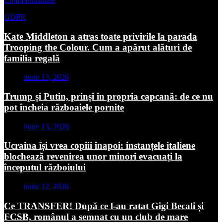
Confidentialitate
GDPR
Kate Middleton a atras toate privirile la parada
Trooping the Colour. Cum a apărut alături de
familia regală
iunie 13, 2026
Trump și Putin, prinși în propria capcană: de ce nu
pot încheia războaiele pornite
iunie 13, 2026
Ucraina își vrea copiii înapoi: instanțele italiene
blochează revenirea unor minori evacuați la
începutul războiului
iunie 12, 2026
Ce TRANSFER! După ce l-au ratat Gigi Becali și
FCSB, românul a semnat cu un club de mare