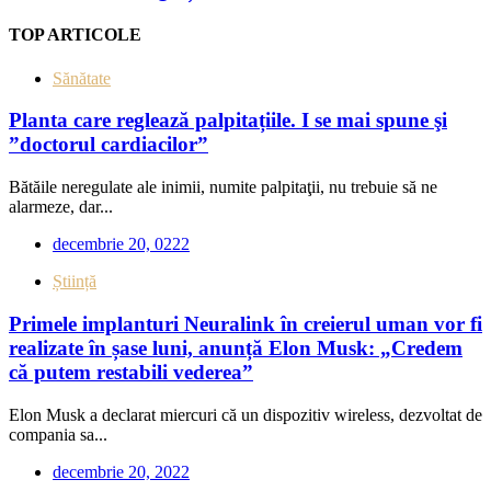
TOP ARTICOLE
Sănătate
Planta care reglează palpitațiile. I se mai spune şi
”doctorul cardiacilor”
Bătăile neregulate ale inimii, numite palpitaţii, nu trebuie să ne
alarmeze, dar...
decembrie 20, 0222
Știință
Primele implanturi Neuralink în creierul uman vor fi
realizate în șase luni, anunță Elon Musk: „Credem
că putem restabili vederea”
Elon Musk a declarat miercuri că un dispozitiv wireless, dezvoltat de
compania sa...
decembrie 20, 2022