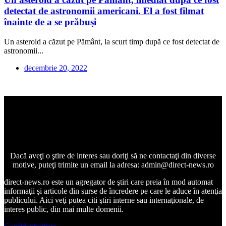
detectat de astronomii americani. El a fost filmat
înainte de a se prăbuşi
Un asteroid a căzut pe Pământ, la scurt timp după ce fost detectat de
astronomii...
decembrie 20, 2022
Dacă aveţi o ştire de interes sau doriţi să ne contactaţi din diverse
motive, puteţi trimite un email la adresa: admin@direct-news.ro
direct-news.ro este un agregator de ştiri care preia în mod automat
informaţii şi articole din surse de încredere pe care le aduce în atenţia
publicului. Aici veţi putea citi ştiri interne sau internaţionale, de
interes public, din mai multe domenii.