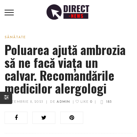
SĂNĂTATE
Poluarea ajută ambrozia
să ne facă viața un
calvar. Recomandările
medicilor alergologi
SEPTEMBRIE 8, 2023
|
DE
ADMIN
|
LIKE
0
|
183