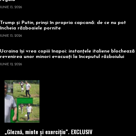
IUNIE 13, 2026
Trump și Putin, prinși în propria capcană: de ce nu pot
încheia războaiele pornite
IUNIE 13, 2026
Ucraina își vrea copiii înapoi: instanțele italiene blochează
revenirea unor minori evacuați la începutul războiului
IUNIE 12, 2026
„Gleznă, minte și exercițiu”. EXCLUSIV