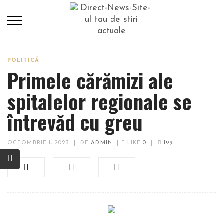
POLITICĂ
Primele cărămizi ale
spitalelor regionale se
întrevăd cu greu
OCTOMBRIE 1, 2023
|
DE
ADMIN
|
LIKE
0
|
199