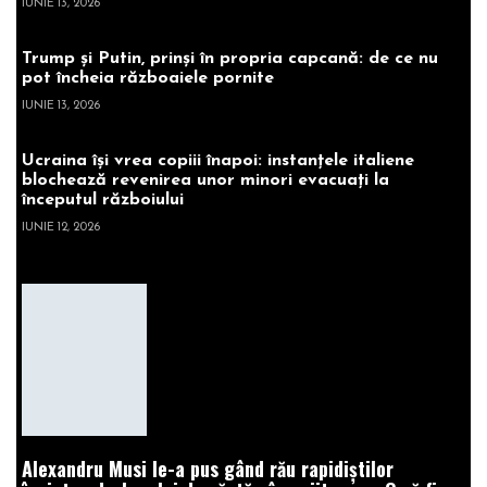
IUNIE 13, 2026
Trump și Putin, prinși în propria capcană: de ce nu
pot încheia războaiele pornite
IUNIE 13, 2026
Ucraina își vrea copiii înapoi: instanțele italiene
blochează revenirea unor minori evacuați la
începutul războiului
IUNIE 12, 2026
Alexandru Musi le-a pus gând rău rapidiștilor