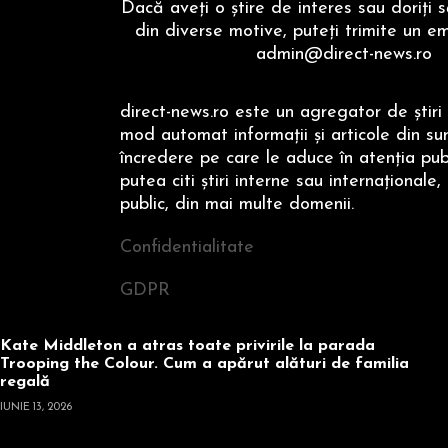
Dacă aveţi o ştire de interes sau doriţi 
din diverse motive, puteţi trimite un em
admin@direct-news.ro
direct-news.ro este un agregator de ştiri 
mod automat informaţii şi articole din su
încredere pe care le aduce în atenţia publi
putea citi ştiri interne sau internaţionale,
public, din mai multe domenii.
Confidentialitate
GDPR
Kate Middleton a atras toate privirile la parada
Trooping the Colour. Cum a apărut alături de familia
regală
IUNIE 13, 2026