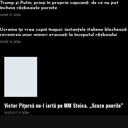
Trump și Putin, prinși în propria capcană: de ce nu pot
încheia războaiele pornite
IUNIE 13, 2026
Ucraina își vrea copiii înapoi: instanțele italiene blochează
revenirea unor minori evacuați la începutul războiului
IUNIE 12, 2026
Victor Pițurcă nu-l iartă pe MM Stoica. „Scuze puerile”
AUGUST 6, 2026