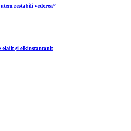
putem restabili vederea”
laiit și elkinstantonit