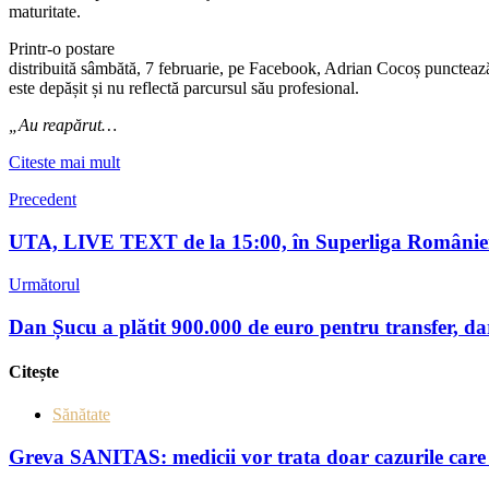
maturitate.
Printr-o postare
distribuită sâmbătă, 7 februarie, pe
Facebook
, Adrian Cocoș punctează
este depășit și nu reflectă parcursul său profesional.
„Au reapărut…
Citeste mai mult
Precedent
UTA, LIVE TEXT de la 15:00, în Superliga Românie
Următorul
Dan Șucu a plătit 900.000 de euro pentru transfer, dar
Citește
Sănătate
Greva SANITAS: medicii vor trata doar cazurile care 