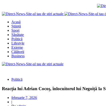
Acasă
Știință
Sport
Sănătate
Politică
Lifestyle
Externe
Călătorii
Business
Politică
Reacția lui Adrian Cocoș, înlocuitorul lui Negoiță la 
februarie 7, 2026
|