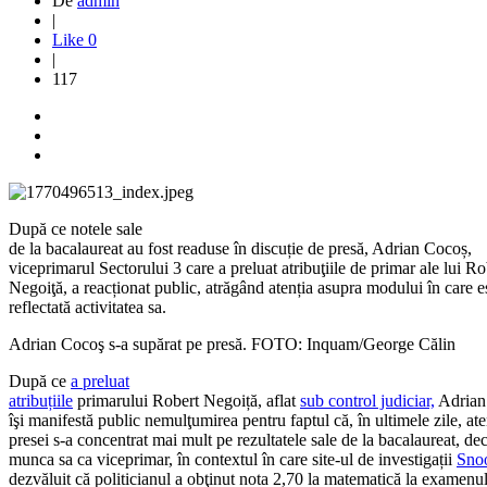
De
admin
|
Like
0
|
117
După ce notele sale
de la bacalaureat au fost readuse în discuție de presă, Adrian Cocoș,
viceprimarul Sectorului 3 care a preluat atribuţiile de primar ale lui Ro
Negoiţă, a reacționat public, atrăgând atenția asupra modului în care e
reflectată activitatea sa.
Adrian Cocoş s-a supărat pe presă. FOTO: Inquam/George Călin
După ce
a preluat
atribuțiile
primarului Robert Negoiță, aflat
sub control judiciar,
Adrian
îşi manifestă public nemulţumirea pentru faptul că, în ultimele zile, ate
presei s-a concentrat mai mult pe rezultatele sale de la bacalaureat, de
munca sa ca viceprimar, în contextul în care site-ul de investigații
Sno
dezvăluit că politicianul a obţinut nota 2,70 la matematică la examenu