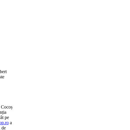
bert
ste
 Cocoș
nția
cât pe
op.ro
a
l de