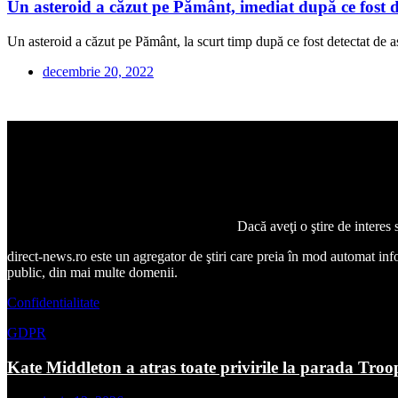
Un asteroid a căzut pe Pământ, imediat după ce fost de
Un asteroid a căzut pe Pământ, la scurt timp după ce fost detectat de a
decembrie 20, 2022
Dacă aveţi o ştire de interes
direct-news.ro este un agregator de ştiri care preia în mod automat inform
public, din mai multe domenii.
Confidentialitate
GDPR
Kate Middleton a atras toate privirile la parada Troo