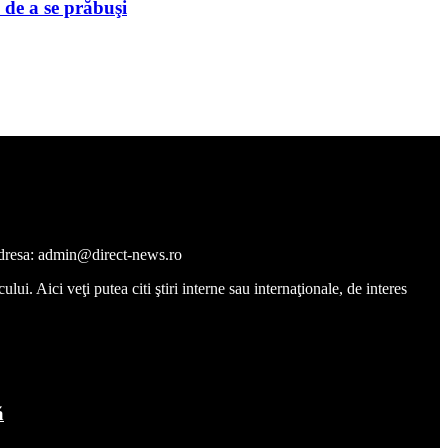
 de a se prăbuşi
a adresa: admin@direct-news.ro
ui. Aici veţi putea citi ştiri interne sau internaţionale, de interes
ă