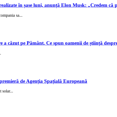
realizate în șase luni, anunță Elon Musk: „Credem că 
compania sa...
e a căzut pe Pământ. Ce spun oamenii de știință despre e
.
în premieră de Agenția Spațială Europeană
solar...