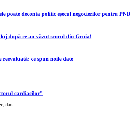
tele poate deconta politic eșecul negocierilor pentru P
luj după ce au văzut scorul din Gruia!
reevaluată: ce spun noile date
ctorul cardiacilor”
e, dar...