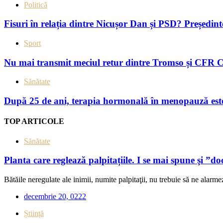
Politică
Fisuri în relația dintre Nicușor Dan și PSD? Președin
Sport
Nu mai transmit meciul retur dintre Tromso și CFR C
Sănătate
După 25 de ani, terapia hormonală în menopauză este 
TOP ARTICOLE
Sănătate
Planta care reglează palpitațiile. I se mai spune şi ”do
Bătăile neregulate ale inimii, numite palpitaţii, nu trebuie să ne alarmez
decembrie 20, 0222
Știință