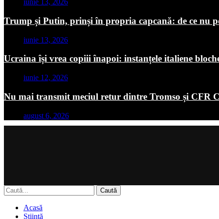
iunie 13, 2026
Trump și Putin, prinși în propria capcană: de ce nu p
iunie 13, 2026
Ucraina își vrea copiii înapoi: instanțele italiene blo
iunie 12, 2026
Nu mai transmit meciul retur dintre Tromso și CFR C
august 6, 2026
Caută
Acasă
Știință