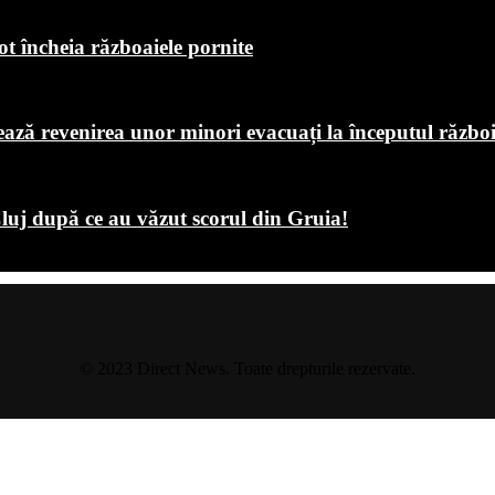
ot încheia războaiele pornite
chează revenirea unor minori evacuați la începutul războ
luj după ce au văzut scorul din Gruia!
© 2023 Direct News. Toate drepturile rezervate.