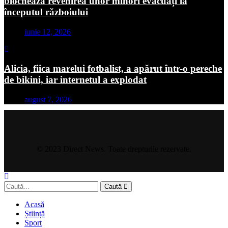
blochează revenirea unor minori evacuați la
începutul războiului
iunie 12, 2026
Alicia, fiica marelui fotbalist, a apărut într-o pereche
de bikini, iar internetul a explodat
august 7, 2026
© 2023 Direct News. Toate drepturile rezervate.
Caută
Acasă
Știință
Sport