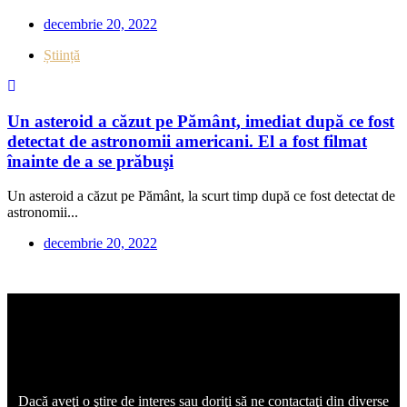
decembrie 20, 2022
Știință
Un asteroid a căzut pe Pământ, imediat după ce fost
detectat de astronomii americani. El a fost filmat
înainte de a se prăbuşi
Un asteroid a căzut pe Pământ, la scurt timp după ce fost detectat de
astronomii...
decembrie 20, 2022
Dacă aveţi o ştire de interes sau doriţi să ne contactaţi din diverse