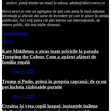
motive, puteţi trimite un email la adresa: admin@direct-news.ro
direct-news.ro este un agregator de ştiri care preia în mod automat
informaţii şi articole din surse de încredere pe care le aduce în atenţia
publicului. Aici veţi putea citi ştiri interne sau internaţionale, de
interes public, din mai multe domenii.
Confidentialitate
GDPR
Kate Middleton a atras toate privirile la parada
Trooping the Colour. Cum a apărut alături de
familia regală
iunie 13, 2026
Trump și Putin, prinși în propria capcană: de ce nu
pot încheia războaiele pornite
iunie 13, 2026
Ucraina își vrea copiii înapoi: instanțele italiene