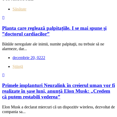
Sănătate
Planta care reglează palpitațiile. I se mai spune şi
”doctorul cardiacilor”
Bătăile neregulate ale inimii, numite palpitaţii, nu trebuie să ne
alarmeze, dar...
decembrie 20, 0222
Știință
Primele implanturi Neuralink în creierul uman vor fi
realizate în șase luni, anunță Elon Musk: „Credem
că putem restabili vederea”
Elon Musk a declarat miercuri că un dispozitiv wireless, dezvoltat de
compania sa...