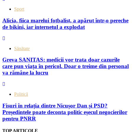
Sport
Alicia, fiica marelui fotbalist, a apărut într-o pereche
de bikini, iar internetul a explodat
Sănătate
Greva SANITAS: medicii vor trata doar cazurile
care pun viața în pericol. Doar o treime din personal
va rămâne la lucru
Politică
Fisuri în relația dintre Nicușor Dan și PSD?
Președintele poate deconta politic eșecul negocierilor
pentru PNRR
TOP ARTICOLE