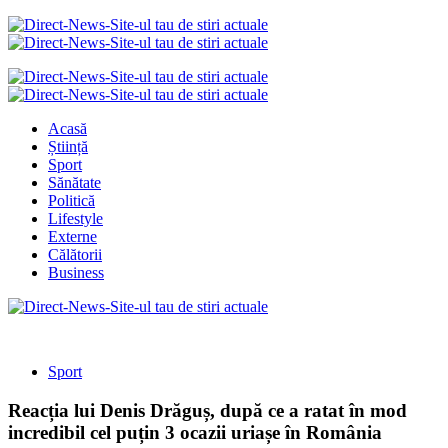
Acasă
Știință
Sport
Sănătate
Politică
Lifestyle
Externe
Călătorii
Business
Sport
Reacția lui Denis Drăguș, după ce a ratat în mod
incredibil cel puțin 3 ocazii uriașe în România