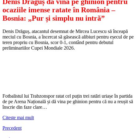
Denis Drăguș dă vina pe ghinion pentru
ocaziile imense ratate în România –
Bosnia: „Pur și simplu nu intră”
Denis Drăguș, atacantul desemnat de Mircea Lucescu să înceapă
meciul cu Bosnia, a încercat să găsească alibiuri pentru eșecul de pe
teren propriu cu Bosnia, scor 0-1, contând pentru debutul
preliminariilor Cupei Mondiale 2026.
Fotbalistul lui Trabzonspor ratat cel puțin trei ratări uriașe în partida
de pe Arena Națională și dă vina pe ghinion pentru că nu a reușit să
înscrie din faze clare…
Citeste mai mult
Precedent