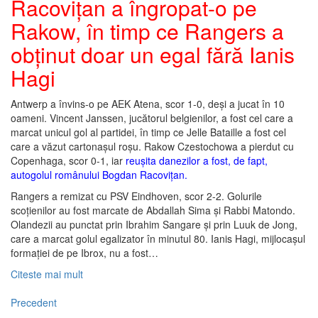
Racovițan a îngropat-o pe
Rakow, în timp ce Rangers a
obținut doar un egal fără Ianis
Hagi
Antwerp a învins-o pe AEK Atena, scor 1-0, deși a jucat în 10
oameni. Vincent Janssen, jucătorul belgienilor, a fost cel care a
marcat unicul gol al partidei, în timp ce Jelle Bataille a fost cel
care a văzut cartonașul roșu. Rakow Czestochowa a pierdut cu
Copenhaga, scor 0-1, iar
reușita danezilor a fost, de fapt,
autogolul românului Bogdan Racovițan.
Rangers a remizat cu PSV Eindhoven, scor 2-2. Golurile
scoțienilor au fost marcate de Abdallah Sima și Rabbi Matondo.
Olandezii au punctat prin Ibrahim Sangare și prin Luuk de Jong,
care a marcat golul egalizator în minutul 80. Ianis Hagi, mijlocașul
formației de pe Ibrox, nu a fost…
Citeste mai mult
Precedent