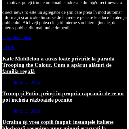
motive, puteţi trimite un email la adresa: admin@direct-news.ro
direct-news.ro este un agregator de ştiri care preia în mod automat
informaţii şi articole din surse de încredere pe care le aduce în atenţia
publicului. Aici veţi putea citi ştiri interne sau internaţionale, de
interes public, din mai multe domenii.
Confidentialitate
GDPR
Kate Middleton a atras toate privirile la parada
Trooping the Colour. Cum a apărut alături de
familia regală
iunie 13, 2026
Trump și Putin, prinși în propria capcană: de ce nu
pot încheia războaiele pornite
iunie 13, 2026
Ucraina își vrea copiii înapoi: instanțele italiene
blochează revenirea unor minori evacuați la