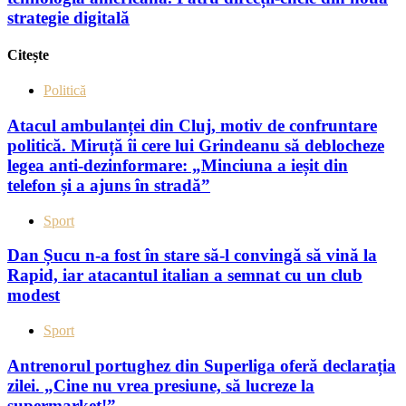
strategie digitală
Citește
Politică
Atacul ambulanței din Cluj, motiv de confruntare
politică. Miruță îi cere lui Grindeanu să deblocheze
legea anti-dezinformare: „Minciuna a ieșit din
telefon și a ajuns în stradă”
Sport
Dan Șucu n-a fost în stare să-l convingă să vină la
Rapid, iar atacantul italian a semnat cu un club
modest
Sport
Antrenorul portughez din Superliga oferă declarația
zilei. „Cine nu vrea presiune, să lucreze la
supermarket!”