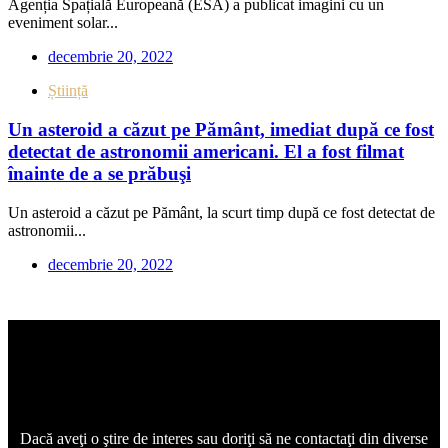
Agenția Spațială Europeană (ESA) a publicat imagini cu un
eveniment solar...
decembrie 20, 2022
Știință
Un asteroid a căzut pe Pământ, imediat după ce fost
detectat de astronomii americani. El a fost filmat
înainte de a se prăbuşi
Un asteroid a căzut pe Pământ, la scurt timp după ce fost detectat de
astronomii...
decembrie 20, 2022
Dacă aveţi o ştire de interes sau doriţi să ne contactaţi din diverse