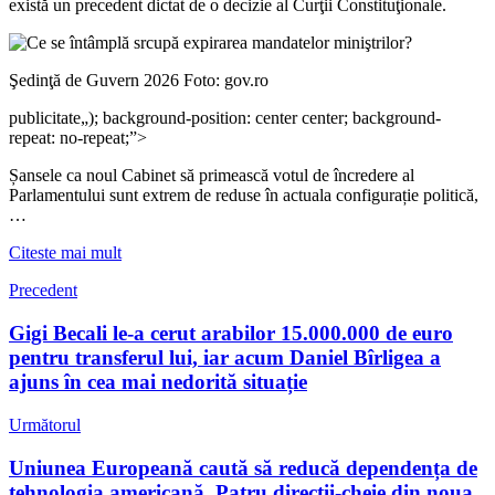
există un precedent dictat de o decizie al Curţii Constituţionale.
Şedinţă de Guvern 2026 Foto: gov.ro
publicitate
„); background-position: center center; background-
repeat: no-repeat;”>
Șansele ca noul Cabinet să primească votul de încredere al
Parlamentului sunt extrem de reduse în actuala configurație politică,
…
Citeste mai mult
Precedent
Gigi Becali le-a cerut arabilor 15.000.000 de euro
pentru transferul lui, iar acum Daniel Bîrligea a
ajuns în cea mai nedorită situație
Următorul
Uniunea Europeană caută să reducă dependența de
tehnologia americană. Patru direcții-cheie din noua