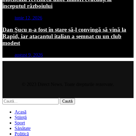
începutul războiului
iunie 12, 2026
Dan Șucu n-a fost în stare să-l convingă să vină la
Rapid, iar atacantul italian a semnat cu un club
modest
august 9, 2026
© 2023 Direct News. Toate drepturile rezervate.
Caută
Acasă
Știință
Sport
Sănătate
Politică