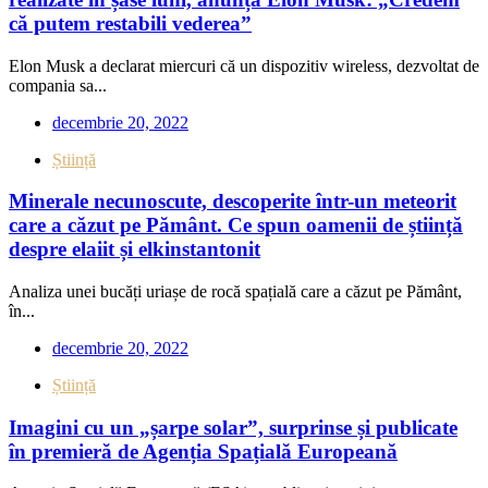
că putem restabili vederea”
Elon Musk a declarat miercuri că un dispozitiv wireless, dezvoltat de
compania sa...
decembrie 20, 2022
Știință
Minerale necunoscute, descoperite într-un meteorit
care a căzut pe Pământ. Ce spun oamenii de știință
despre elaiit și elkinstantonit
Analiza unei bucăți uriașe de rocă spațială care a căzut pe Pământ,
în...
decembrie 20, 2022
Știință
Imagini cu un „șarpe solar”, surprinse și publicate
în premieră de Agenția Spațială Europeană