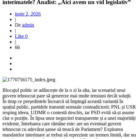
interimatele? Analist: „Aici avem un vid legislativ”
iunie 2, 2026
|
De
admin
|
Like
0
|
66
Blocajul politic se adâncește de la o zi la alta, iar scenariul unui
guvern tehnocrat pare să genereze mai multe tensiuni decât soluții.
În timp ce președintele încearcă să împingă această variantă în
spațiul public, partidele transmit semnale contradictorii: PNL și USR
resping ideea, UDMR o contestă deschis, iar PSD evită să-și asume
clar o poziție. În lipsa unor negocieri transparente și a unei majorități
evidente, întrebarea care rămâne este: are un eventual guvern
tehnocrat cu adevărat șanse să treacă de Parlament? Expirarea
mandatelor interimare ar trebui să reprezinte un termen limită, dar nu