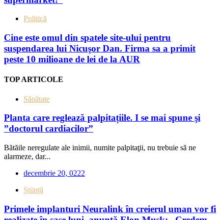
Politică
Cine este omul din spatele site-ului pentru
suspendarea lui Nicuşor Dan. Firma sa a primit
peste 10 milioane de lei de la AUR
TOP ARTICOLE
Sănătate
Planta care reglează palpitațiile. I se mai spune şi
”doctorul cardiacilor”
Bătăile neregulate ale inimii, numite palpitaţii, nu trebuie să ne
alarmeze, dar...
decembrie 20, 0222
Știință
Primele implanturi Neuralink în creierul uman vor fi
realizate în șase luni, anunță Elon Musk: „Credem