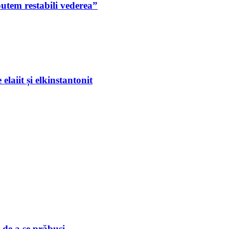
putem restabili vederea”
laiit și elkinstantonit
 de a se prăbuşi