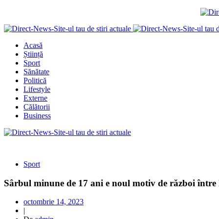
Acasă
Știință
Sport
Sănătate
Politică
Lifestyle
Externe
Călătorii
Business
Sport
Sârbul minune de 17 ani e noul motiv de război între F
octombrie 14, 2023
|