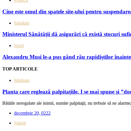
Politică
Cine este omul din spatele site-ului pentru suspendare
Sănătate
Ministerul Sănătății dă asigurări că există stocuri suf
Sport
Alexandru Musi le-a pus gând rău rapidiștilor înainte
TOP ARTICOLE
Sănătate
Planta care reglează palpitațiile. I se mai spune şi ”do
Bătăile neregulate ale inimii, numite palpitaţii, nu trebuie să ne alarmez
decembrie 20, 0222
Știință