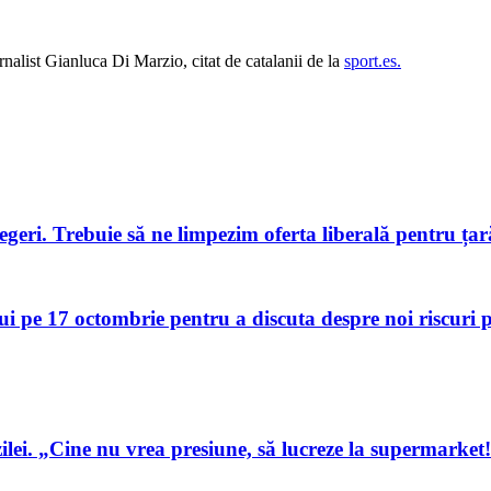
rnalist Gianluca Di Marzio, citat de catalanii de la
sport.es.
geri. Trebuie să ne limpezim oferta liberală pentru țar
i pe 17 octombrie pentru a discuta despre noi riscuri
ilei. „Cine nu vrea presiune, să lucreze la supermarket