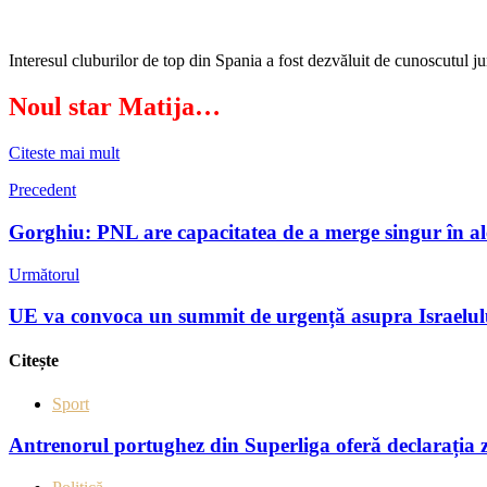
Interesul cluburilor de top din Spania a fost dezvăluit de cunoscutul ju
Noul star Matija…
Citeste mai mult
Precedent
Gorghiu: PNL are capacitatea de a merge singur în ale
Următorul
UE va convoca un summit de urgență asupra Israelulu
Citește
Sport
Antrenorul portughez din Superliga oferă declarația z