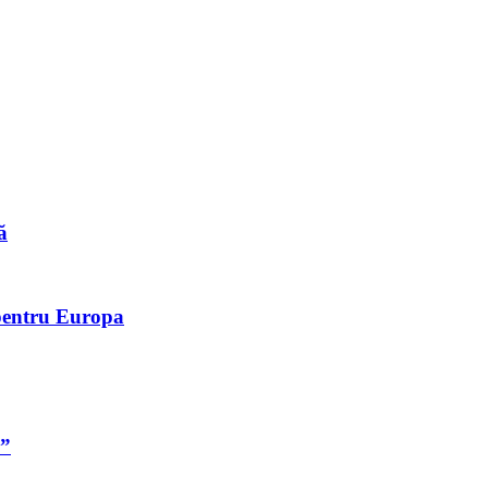
ă
 pentru Europa
!”