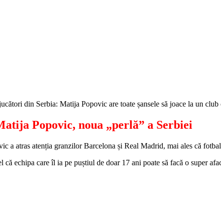
jucători din Serbia: Matija Popovic are toate șansele să joace la un club
Matija Popovic, noua „perlă” a Serbiei
c a atras atenția granzilor Barcelona și Real Madrid, mai ales că fotbali
l că echipa care îl ia pe puștiul de doar 17 ani poate să facă o super afa