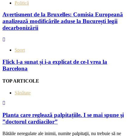
Politică
Avertisment de la Bruxelles: Comisia Europeană
analizează modificările aduse la București legii
decarbonizării
Sport
Flick l-a sunat și i-a explicat de ce-l vrea la
Barcelona
TOP ARTICOLE
Sănătate
Planta care reglează palpitațiile. I se mai spune şi
”doctorul cardiacilor”
Bătăile neregulate ale inimii, numite palpitaţii, nu trebuie să ne