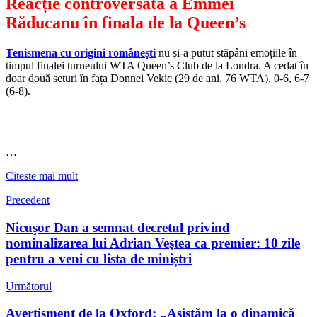
Reacție controversată a Emmei
Răducanu în finala de la Queen’s
Tenismena cu origini românești
nu și-a putut stăpâni emoțiile în
timpul finalei turneului WTA Queen’s Club de la Londra. A cedat în
doar două seturi în fața Donnei Vekic (29 de ani, 76 WTA), 0-6, 6-7
(6-8).
…
Citeste mai mult
Precedent
Nicuşor Dan a semnat decretul privind
nominalizarea lui Adrian Veştea ca premier: 10 zile
pentru a veni cu lista de miniștri
Următorul
Avertisment de la Oxford: „Asistăm la o dinamică