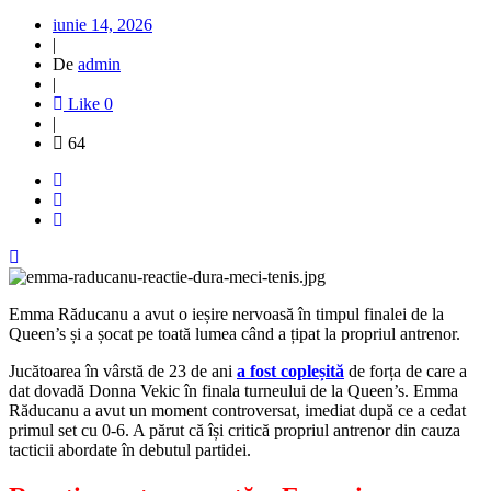
iunie 14, 2026
|
De
admin
|
Like
0
|
64
Emma Răducanu a avut o ieșire nervoasă în timpul finalei de la
Queen’s și a șocat pe toată lumea când a țipat la propriul antrenor.
Jucătoarea în vârstă de 23 de ani
a fost copleșită
de forța de care a
dat dovadă Donna Vekic în finala turneului de la Queen’s. Emma
Răducanu a avut un moment controversat, imediat după ce a cedat
primul set cu 0-6. A părut că își critică propriul antrenor din cauza
tacticii abordate în debutul partidei.