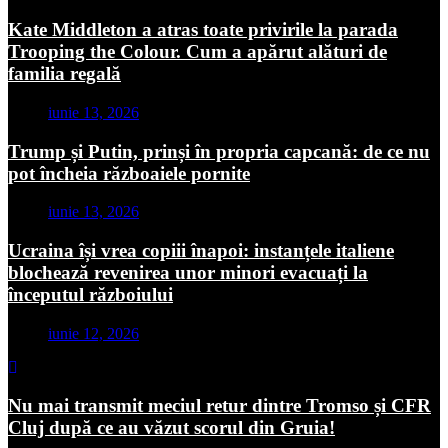
Kate Middleton a atras toate privirile la parada
Trooping the Colour. Cum a apărut alături de
familia regală
iunie 13, 2026
Trump și Putin, prinși în propria capcană: de ce nu
pot încheia războaiele pornite
iunie 13, 2026
Ucraina își vrea copiii înapoi: instanțele italiene
blochează revenirea unor minori evacuați la
începutul războiului
iunie 12, 2026
Nu mai transmit meciul retur dintre Tromso și CFR
Cluj după ce au văzut scorul din Gruia!