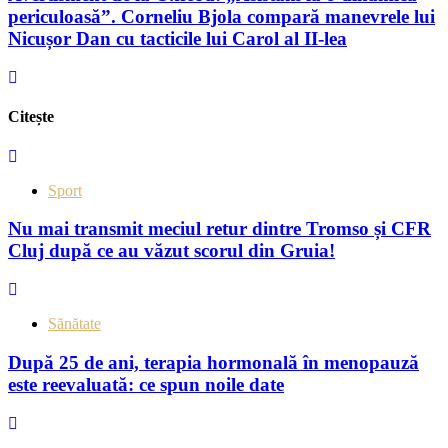
periculoasă”. Corneliu Bjola compară manevrele lui
Nicușor Dan cu tacticile lui Carol al II-lea
Citește
Sport
Nu mai transmit meciul retur dintre Tromso și CFR
Cluj după ce au văzut scorul din Gruia!
Sănătate
După 25 de ani, terapia hormonală în menopauză
este reevaluată: ce spun noile date