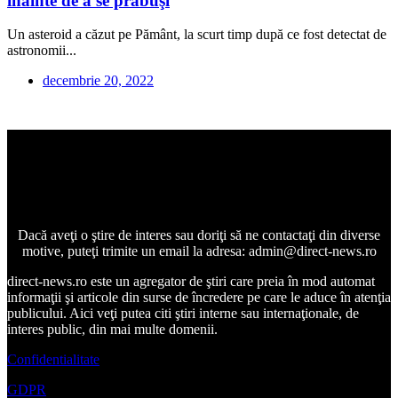
înainte de a se prăbuşi
Un asteroid a căzut pe Pământ, la scurt timp după ce fost detectat de
astronomii...
decembrie 20, 2022
Dacă aveţi o ştire de interes sau doriţi să ne contactaţi din diverse
motive, puteţi trimite un email la adresa: admin@direct-news.ro
direct-news.ro este un agregator de ştiri care preia în mod automat
informaţii şi articole din surse de încredere pe care le aduce în atenţia
publicului. Aici veţi putea citi ştiri interne sau internaţionale, de
interes public, din mai multe domenii.
Confidentialitate
GDPR