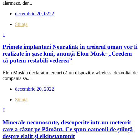
alarmeze, dar...
decembrie 20, 0222
Știință
Primele implanturi Neuralink în creierul uman vor fi
realizate în șase luni, anunță Elon Musk: „Credem
că putem restabili vederea”
Elon Musk a declarat miercuri că un dispozitiv wireless, dezvoltat de
compania sa...
decembrie 20, 2022
Știință
Minerale necunoscute, descoperite într-un meteorit
care a căzut pe Pământ. Ce spun oamenii de știință
despre elaiit și elkinstantonit