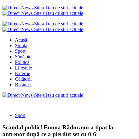
Acasă
Știință
Sport
Sănătate
Politică
Lifestyle
Externe
Călătorii
Business
Sport
Scandal public! Emma Răducanu a țipat la
antrenor după ce a pierdut set cu 0-6