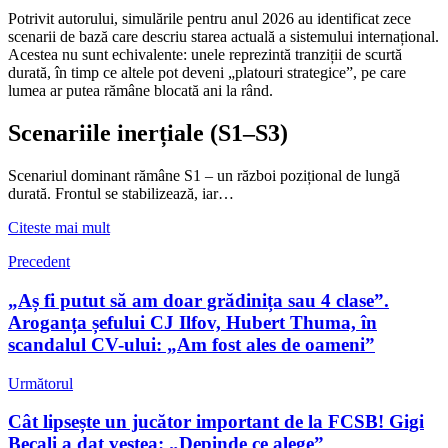
Potrivit autorului, simulările pentru anul 2026 au identificat zece
scenarii de bază care descriu starea actuală a sistemului internațional.
Acestea nu sunt echivalente: unele reprezintă tranziții de scurtă
durată, în timp ce altele pot deveni „platouri strategice”, pe care
lumea ar putea rămâne blocată ani la rând.
Scenariile inerțiale (S1–S3)
Scenariul dominant rămâne S1 – un război pozițional de lungă
durată. Frontul se stabilizează, iar…
Citeste mai mult
Precedent
„Aș fi putut să am doar grădinița sau 4 clase”.
Aroganța șefului CJ Ilfov, Hubert Thuma, în
scandalul CV-ului: „Am fost ales de oameni”
Următorul
Cât lipsește un jucător important de la FCSB! Gigi
Becali a dat vestea: „Depinde ce alege”