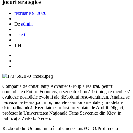
jocuri strategice
februarie 9, 2026
|
De
admin
|
Like
0
|
134
Compania de consultanță Advanter Group a realizat, pentru
comunitatea Future Founders, o serie de simulări strategice menite să
evalueze posibilele evoluții ale războiului ruso-ucrainean. Analiza se
bazează pe teoria jocurilor, modele comportamentale și modelare
sistem-dinamică. Rezultatele au fost prezentate de Andrii Dligaci,
profesor la Universitatea Națională Taras Șevcenko din Kiev, în
publicația Zerkalo Nedeli.
Războiul din Ucraina intră în al cincilea an/FOTO:Profimedia