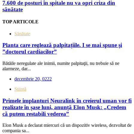
7.600 de posturi în spitale nu va opri criza din
sănătate
TOP ARTICOLE
Sănătate
Planta care reglează palpitațiile. I se mai spune şi
”doctorul cardiacilor”
Bătăile neregulate ale inimii, numite palpitaţii, nu trebuie să ne
alarmeze, dar...
decembrie 20, 0222
Știință
Primele implanturi Neuralink în creierul uman vor fi
realizate în șase luni, anunță Elon Musk: „Credem
că putem restabili vederea”
Elon Musk a declarat miercuri că un dispozitiv wireless, dezvoltat de
compania sa...