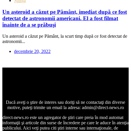
Știință
Un asteroid a căzut pe Pământ, imediat după ce fost
detectat de astronomii americani. El a fost filmat
înainte de a se prăbuşi
Un asteroid a căzut pe Pământ, la scurt timp după ce fost detectat de
astronomii...
decembrie 20, 2022
Dacă aveţi o ştire de interes sau doriţi să ne contactaţi din diverse
motive, puteţi trimite un email la adresa: admin@direct-news.ro
direct-news.ro este un agregator de ştiri care preia în mod automat
informaţii şi articole din surse de încredere pe care le aduce în atenţia
publicului. Aici veţi putea citi ştiri interne sau internaţionale, de