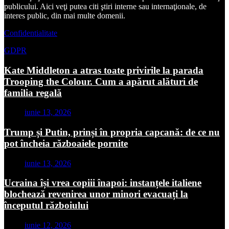
publicului. Aici veţi putea citi ştiri interne sau internaţionale, de
interes public, din mai multe domenii.
Confidentialitate
GDPR
Kate Middleton a atras toate privirile la parada
Trooping the Colour. Cum a apărut alături de
familia regală
iunie 13, 2026
Trump și Putin, prinși în propria capcană: de ce nu
pot încheia războaiele pornite
iunie 13, 2026
Ucraina își vrea copiii înapoi: instanțele italiene
blochează revenirea unor minori evacuați la
începutul războiului
iunie 12, 2026