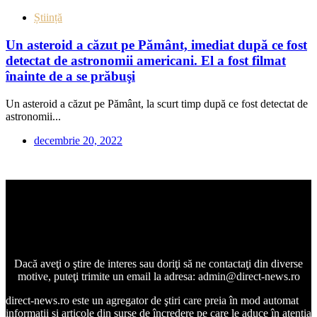
Știință
Un asteroid a căzut pe Pământ, imediat după ce fost
detectat de astronomii americani. El a fost filmat
înainte de a se prăbuşi
Un asteroid a căzut pe Pământ, la scurt timp după ce fost detectat de
astronomii...
decembrie 20, 2022
Dacă aveţi o ştire de interes sau doriţi să ne contactaţi din diverse
motive, puteţi trimite un email la adresa: admin@direct-news.ro
direct-news.ro este un agregator de ştiri care preia în mod automat
informaţii şi articole din surse de încredere pe care le aduce în atenţia