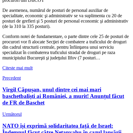
procurori din DIICOT
De asemenea, numărul de posturi de personal auxiliar de
specialitate, economic şi administrativ se va suplimenta cu 20 de
posturi de grefieri şi 5 posturi de personal economic şi administrativ
(de la 310 la 335 posturi).
Conform notei de fundamentare, o parte dintre cele 25 de posturi de
procurori vor fi alocate Secţiei de combatere a traficului de droguri
din cadrul structurii centrale, pentru înfiinţarea unui serviciu
specializat în combaterea traficului stradal de droguri pe raza
municipiului Bucureşti şi judeţului Ilfov (7 posturi…
Citeste mai mult
Precedent
Virgil Căpușan, unul dintre cei mai mari
baschetbalişti ai României, a murit! Anunțul făcut
de FR de Baschet
Următorul
NATO își exprimă solidaritatea față de Israel:
Îndemnul făcut către Netanyahu în cazul lansării