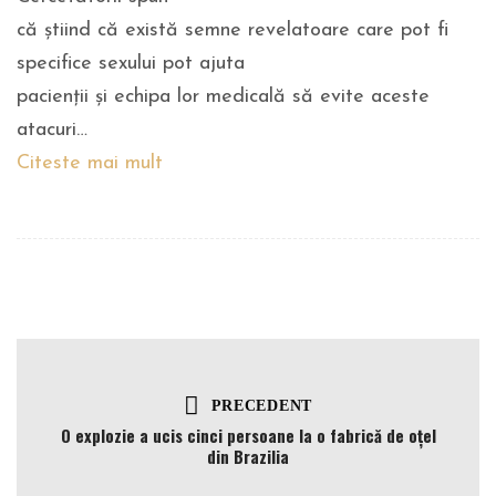
că știind că există semne revelatoare care pot fi
specifice sexului pot ajuta
pacienții și echipa lor medicală să evite aceste
atacuri…
Citeste mai mult
PRECEDENT
O explozie a ucis cinci persoane la o fabrică de oțel
din Brazilia