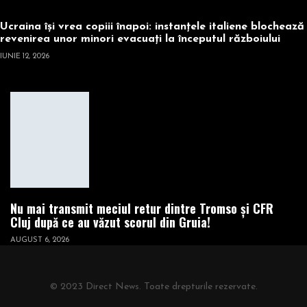
Ucraina își vrea copiii înapoi: instanțele italiene blochează
revenirea unor minori evacuați la începutul războiului
IUNIE 12, 2026
Nu mai transmit meciul retur dintre Tromso și CFR
Cluj după ce au văzut scorul din Gruia!
AUGUST 6, 2026
© 2023 Direct News. Toate drepturile rezervate.