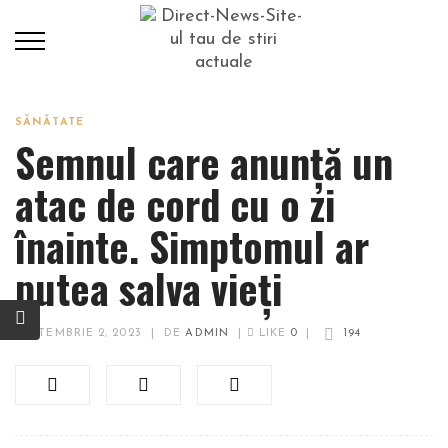
SĂNĂTATE
Semnul care anunță un
atac de cord cu o zi
înainte. Simptomul ar
putea salva vieți
SEPTEMBRIE 2, 2023
|
DE
ADMIN
|
LIKE
0
|
194