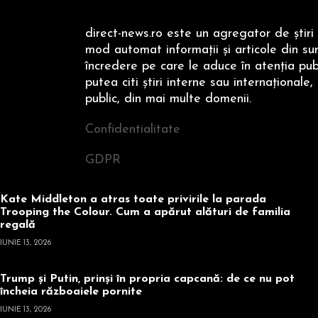
direct-news.ro este un agregator de ştiri 
mod automat informaţii şi articole din su
încredere pe care le aduce în atenţia publi
putea citi ştiri interne sau internaţionale,
public, din mai multe domenii.
Confidentialitate
GDPR
Kate Middleton a atras toate privirile la parada
Trooping the Colour. Cum a apărut alături de familia
regală
IUNIE 13, 2026
Trump și Putin, prinși în propria capcană: de ce nu pot
încheia războaiele pornite
IUNIE 13, 2026