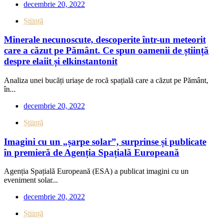
decembrie 20, 2022
Știință
Minerale necunoscute, descoperite într-un meteorit
care a căzut pe Pământ. Ce spun oamenii de știință
despre elaiit și elkinstantonit
Analiza unei bucăți uriașe de rocă spațială care a căzut pe Pământ,
în...
decembrie 20, 2022
Știință
Imagini cu un „șarpe solar”, surprinse și publicate
în premieră de Agenția Spațială Europeană
Agenția Spațială Europeană (ESA) a publicat imagini cu un
eveniment solar...
decembrie 20, 2022
Știință