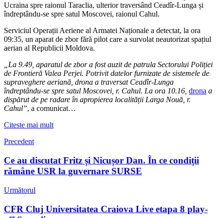
Ucraina spre raionul Taraclia, ulterior traversând Ceadîr-Lunga și
îndreptându-se spre satul Moscovei, raionul Cahul.
Serviciul Operații Aeriene al Armatei Naționale a detectat, la ora
09:35, un aparat de zbor fără pilot care a survolat neautorizat spațiul
aerian al Republicii Moldova.
„La 9.49, aparatul de zbor a fost auzit de patrula Sectorului Poliției
de Frontieră Valea Perjei. Potrivit datelor furnizate de sistemele de
supraveghere aeriană, drona a traversat Ceadîr-Lunga
îndreptându-se spre satul Moscovei, r. Cahul. La ora 10.16,
drona
a
dispărut de pe radare în apropierea localității Larga Nouă, r.
Cahul”
, a comunicat…
Citeste mai mult
Precedent
Ce au discutat Fritz și Nicușor Dan. În ce condiții
rămâne USR la guvernare SURSE
Următorul
CFR Cluj Universitatea Craiova Live etapa 8 play-