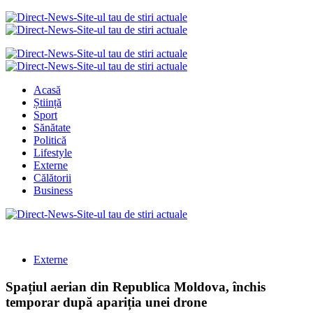
Acasă
Știință
Sport
Sănătate
Politică
Lifestyle
Externe
Călătorii
Business
Externe
Spațiul aerian din Republica Moldova, închis
temporar după apariția unei drone