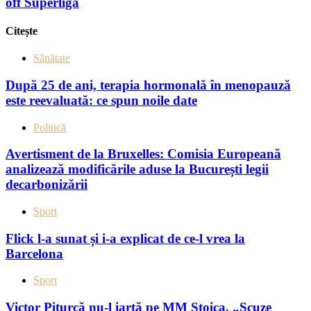
off Superliga
Citește
Sănătate
După 25 de ani, terapia hormonală în menopauză
este reevaluată: ce spun noile date
Politică
Avertisment de la Bruxelles: Comisia Europeană
analizează modificările aduse la București legii
decarbonizării
Sport
Flick l-a sunat și i-a explicat de ce-l vrea la
Barcelona
Sport
Victor Pițurcă nu-l iartă pe MM Stoica. „Scuze