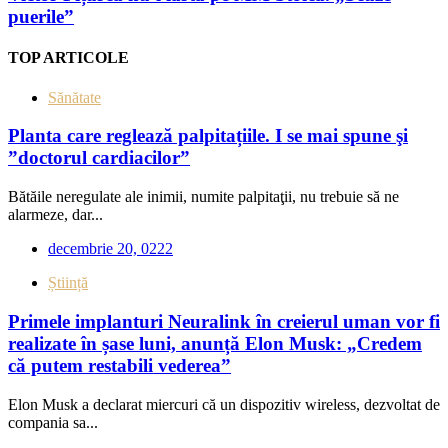
puerile”
TOP ARTICOLE
Sănătate
Planta care reglează palpitațiile. I se mai spune şi
”doctorul cardiacilor”
Bătăile neregulate ale inimii, numite palpitaţii, nu trebuie să ne
alarmeze, dar...
decembrie 20, 0222
Știință
Primele implanturi Neuralink în creierul uman vor fi
realizate în șase luni, anunță Elon Musk: „Credem
că putem restabili vederea”
Elon Musk a declarat miercuri că un dispozitiv wireless, dezvoltat de
compania sa...