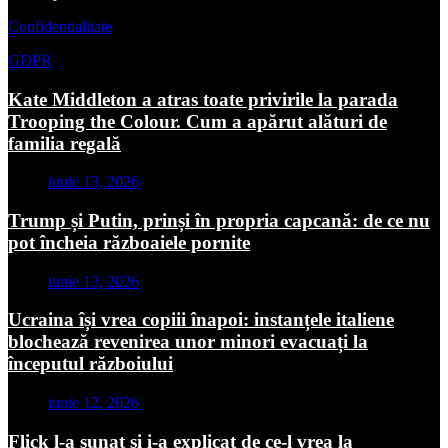
Confidentialitate
GDPR
Kate Middleton a atras toate privirile la parada
Trooping the Colour. Cum a apărut alături de
familia regală
iunie 13, 2026
Trump și Putin, prinși în propria capcană: de ce nu
pot încheia războaiele pornite
iunie 13, 2026
Ucraina își vrea copiii înapoi: instanțele italiene
blochează revenirea unor minori evacuați la
începutul războiului
iunie 12, 2026
Flick l-a sunat și i-a explicat de ce-l vrea la