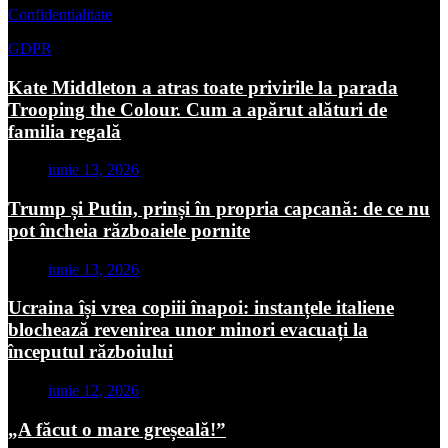
Confidentialitate
GDPR
Kate Middleton a atras toate privirile la parada
Trooping the Colour. Cum a apărut alături de
familia regală
iunie 13, 2026
Trump și Putin, prinși în propria capcană: de ce nu
pot încheia războaiele pornite
iunie 13, 2026
Ucraina își vrea copiii înapoi: instanțele italiene
blochează revenirea unor minori evacuați la
începutul războiului
iunie 12, 2026
„A făcut o mare greșeală!”