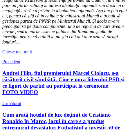
Naţional de Redresare şi Rezilienţă pe domeniul Culturii, mie mi se
pare un pic de sabotaj la adresa identităţii naţionale sau dacă nu o
neglijenţă crasă cu privire la identitatea naţională. Aşa am perceput
eu, pentru că ştiţi că în calitate de ministru al Muncii a trebuit să
gestionez partea de PNRR pe Ministerul Muncii. Şi acolo m-am
preocupat să fie două componente: una de reformă de care aveam
nevoie pentru marile sisteme publice din România şi alta de
investiţii, pentru că o dată la nu ştiu câţi ani ai ocazia să atragi
fonduri…
Citeste mai mult
Precedent
Andrei Filip, fiul premierului Marcel Ciolacu, s-a
căsătorit civil sâmbătă. Cine e nora liderului PSD și
ce figuri de partid au participat la ceremonie |
FOTO VIDEO
Următorul
Cum arată hotelul de lux deținut de Cristiano
Ronaldo în Maroc, locul în care s-a produs
cutremurul devastator. Fotbalistul a investit 50 de