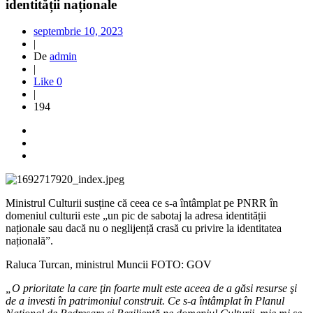
identității naționale
septembrie 10, 2023
|
De
admin
|
Like
0
|
194
Ministrul Culturii susține că ceea ce s-a întâmplat pe PNRR în
domeniul culturii este „un pic de sabotaj la adresa identității
naționale sau dacă nu o neglijență crasă cu privire la identitatea
națională”.
Raluca Turcan, ministrul Muncii FOTO: GOV
„O prioritate la care ţin foarte mult este aceea de a găsi resurse şi
de a investi în patrimoniul construit. Ce s-a întâmplat în Planul