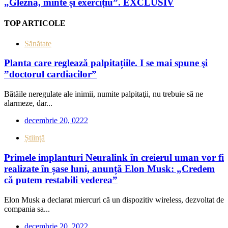
„Gleznă, minte și exercițiu”. EXCLUSIV
TOP ARTICOLE
Sănătate
Planta care reglează palpitațiile. I se mai spune şi
”doctorul cardiacilor”
Bătăile neregulate ale inimii, numite palpitaţii, nu trebuie să ne
alarmeze, dar...
decembrie 20, 0222
Știință
Primele implanturi Neuralink în creierul uman vor fi
realizate în șase luni, anunță Elon Musk: „Credem
că putem restabili vederea”
Elon Musk a declarat miercuri că un dispozitiv wireless, dezvoltat de
compania sa...
decembrie 20, 2022