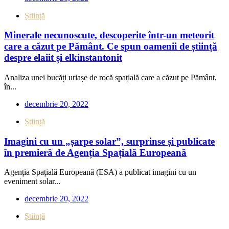
Știință
Minerale necunoscute, descoperite într-un meteorit
care a căzut pe Pământ. Ce spun oamenii de știință
despre elaiit și elkinstantonit
Analiza unei bucăți uriașe de rocă spațială care a căzut pe Pământ,
în...
decembrie 20, 2022
Știință
Imagini cu un „șarpe solar”, surprinse și publicate
în premieră de Agenția Spațială Europeană
Agenția Spațială Europeană (ESA) a publicat imagini cu un
eveniment solar...
decembrie 20, 2022
Știință