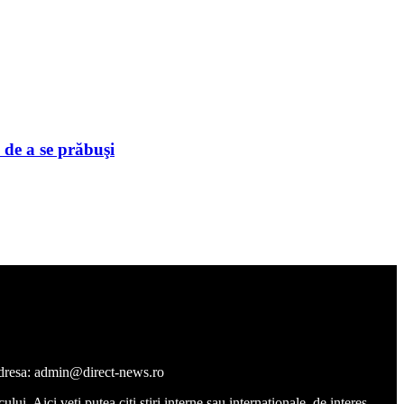
 de a se prăbuşi
a adresa: admin@direct-news.ro
ui. Aici veţi putea citi ştiri interne sau internaţionale, de interes