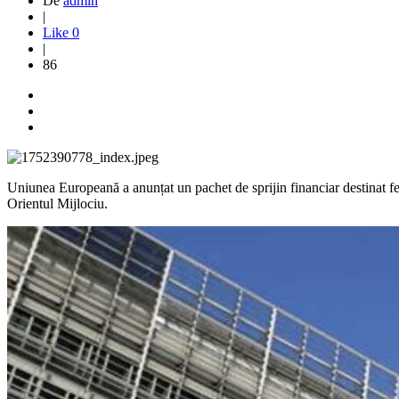
De
admin
|
Like
0
|
86
Uniunea Europeană a anunțat un pachet de sprijin financiar destinat ferm
Orientul Mijlociu.