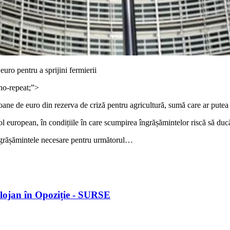
ro pentru a sprijini fermierii
no-repeat;”>
e de euro din rezerva de criză pentru agricultură, sumă care ar putea f
ol european, în condițiile în care scumpirea îngrășămintelor riscă să ducă
îngrășămintele necesare pentru următorul…
olojan în Opoziție - SURSE