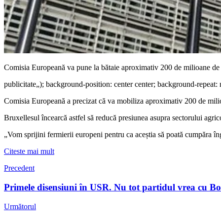
Comisia Europeană va pune la bătaie aproximativ 200 de milioane de eu
publicitate
„); background-position: center center; background-repeat: 
Comisia Europeană a precizat că va mobiliza aproximativ 200 de milioan
Bruxellesul încearcă astfel să reducă presiunea asupra sectorului agric
„Vom sprijini fermierii europeni pentru ca aceștia să poată cumpăra 
Citeste mai mult
Precedent
Primele disensiuni în USR. Nu tot partidul vrea cu B
Următorul