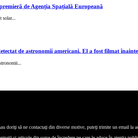
în premieră de Agenția Spațială Europeană
solar...
tectat de astronomii americani. El a fost filmat înainte
stronomii...
 sau doriţi să ne contactaţi din diverse motive, puteţi trimite un email l
aţii şi articole din surse de încredere pe care le aduce în atenţia publicul