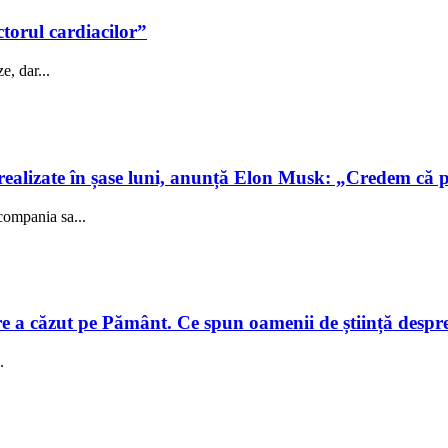
ctorul cardiacilor”
e, dar...
realizate în șase luni, anunță Elon Musk: „Credem că 
compania sa...
e a căzut pe Pământ. Ce spun oamenii de știință despre e
.