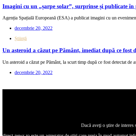
Imagini cu un „șarpe solar”, surprinse și publicate 
Agenția Spațială Europeană (ESA) a publicat imagini cu un eveniment 
decembrie 20, 2022
Știință
Un asteroid a căzut pe Pământ, imediat după ce fost de
Un asteroid a căzut pe Pământ, la scurt timp după ce fost detectat de a
decembrie 20, 2022
Dacă aveţi o ştire de interes
direct-news.ro este un agregator de ştiri care preia în mod automat inform