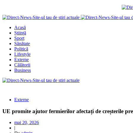
Acasă
Știință
Sport
Sănătate
Politică
Lifestyle
Externe
Călătorii
Business
Externe
UE promite ajutor fermierilor afectați de creșterile pr
mai 20, 2026
|