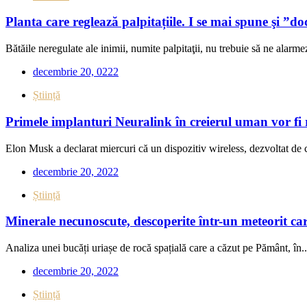
Planta care reglează palpitațiile. I se mai spune şi ”do
Bătăile neregulate ale inimii, numite palpitaţii, nu trebuie să ne alarmez
decembrie 20, 0222
Știință
Primele implanturi Neuralink în creierul uman vor fi 
Elon Musk a declarat miercuri că un dispozitiv wireless, dezvoltat de 
decembrie 20, 2022
Știință
Minerale necunoscute, descoperite într-un meteorit car
Analiza unei bucăți uriașe de rocă spațială care a căzut pe Pământ, în..
decembrie 20, 2022
Știință