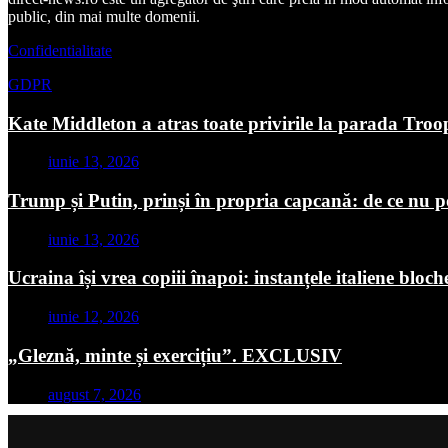
public, din mai multe domenii.
Confidentialitate
GDPR
Kate Middleton a atras toate privirile la parada Troo
iunie 13, 2026
Trump și Putin, prinși în propria capcană: de ce nu p
iunie 13, 2026
Ucraina își vrea copiii înapoi: instanțele italiene blo
iunie 12, 2026
„Gleznă, minte și exercițiu”. EXCLUSIV
august 7, 2026