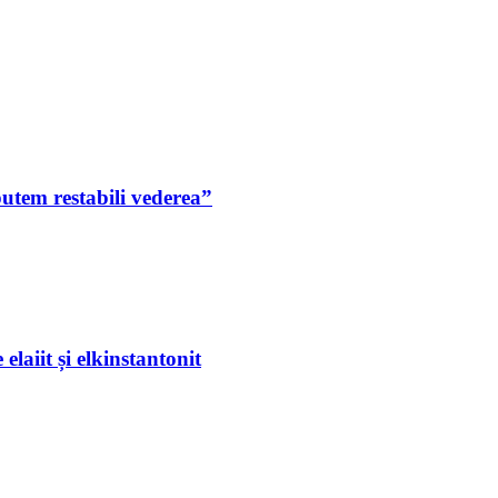
putem restabili vederea”
laiit și elkinstantonit