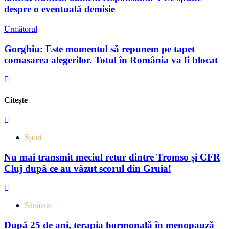
despre o eventuală demisie
Următorul
Gorghiu: Este momentul să repunem pe tapet
comasarea alegerilor. Totul în România va fi blocat
Citește
Sport
Nu mai transmit meciul retur dintre Tromso și CFR
Cluj după ce au văzut scorul din Gruia!
Sănătate
După 25 de ani, terapia hormonală în menopauză