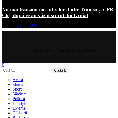
Nu mai transmit meciul retur dintre Tromso și CFR
Cluj după ce au văzut scorul din Gruia!
august 6, 2026
© 2023 Direct News. Toate drepturile rezervate.
Caută
Acasă
Știință
Sport
Sănătate
Politică
Lifestyle
Externe
Călătorii
Business