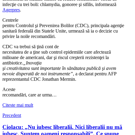
infecţie cu trei boli: chlamydia, gonoree şi sifilis, informează
Agerpres
.
Centrele
pentru Controlul şi Prevenirea Bolilor (CDC), principala agenţie
sanitară federală din Statele Unite, urmează să ia o decizie cu
privire la noile recomandări.
CDC va trebui să ţină cont de
necesitatea de a ţine sub control epidemiile care afectează
milioane de americani, dar şi riscul creşterii rezistenţei la
antibiotice.
„Inovaţia
şi creativitatea sunt importante în sănătatea publică şi avem
nevoie disperată de noi instrumente”
, a declarat pentru AFP
reprezentantul CDC Jonathan Mermin.
Aceste
recomandări, care ar urma…
Citeste mai mult
Precedent
Ciolacu: „Nu iubesc liberalii. Nici liberalii nu mă
iubesc. Suntem oameni responsabili”. Ce spune