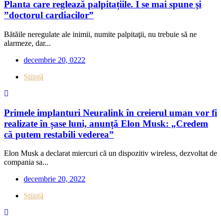
Planta care reglează palpitațiile. I se mai spune şi
”doctorul cardiacilor”
Bătăile neregulate ale inimii, numite palpitaţii, nu trebuie să ne
alarmeze, dar...
decembrie 20, 0222
Știință
Primele implanturi Neuralink în creierul uman vor fi
realizate în șase luni, anunță Elon Musk: „Credem
că putem restabili vederea”
Elon Musk a declarat miercuri că un dispozitiv wireless, dezvoltat de
compania sa...
decembrie 20, 2022
Știință