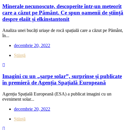
Minerale necunoscute, descoperite într-un meteorit
care a căzut pe Pământ. Ce spun oamenii de știință
despre elaiit și elkinstantonit
Analiza unei bucăți uriașe de rocă spațială care a căzut pe Pământ,
în...
decembrie 20, 2022
Știință
Imagini cu un „șarpe solar”, surprinse și publicate
în premieră de Agenția Spațială Europeană
Agenția Spațială Europeană (ESA) a publicat imagini cu un
eveniment solar...
decembrie 20, 2022
Știință