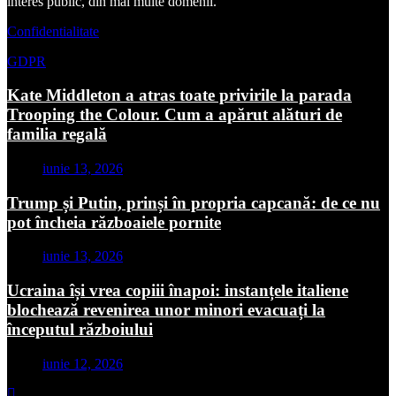
interes public, din mai multe domenii.
Confidentialitate
GDPR
Kate Middleton a atras toate privirile la parada
Trooping the Colour. Cum a apărut alături de
familia regală
iunie 13, 2026
Trump și Putin, prinși în propria capcană: de ce nu
pot încheia războaiele pornite
iunie 13, 2026
Ucraina își vrea copiii înapoi: instanțele italiene
blochează revenirea unor minori evacuați la
începutul războiului
iunie 12, 2026