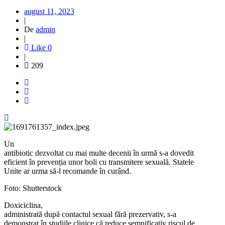
august 11, 2023
|
De
admin
|
Like
0
|
209
Un
antibiotic dezvoltat cu mai multe decenii în urmă s-a dovedit
eficient în prevenția unor boli cu transmitere sexuală. Statele
Unite ar urma să-l recomande în curând.
Foto: Shutterstock
Doxiciclina,
administrată după contactul sexual fără prezervativ, s-a
demonstrat în studiile clinice că reduce semnificativ riscul de