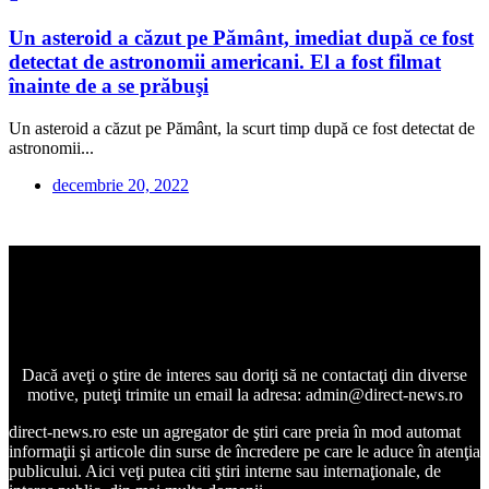
Un asteroid a căzut pe Pământ, imediat după ce fost
detectat de astronomii americani. El a fost filmat
înainte de a se prăbuşi
Un asteroid a căzut pe Pământ, la scurt timp după ce fost detectat de
astronomii...
decembrie 20, 2022
Dacă aveţi o ştire de interes sau doriţi să ne contactaţi din diverse
motive, puteţi trimite un email la adresa: admin@direct-news.ro
direct-news.ro este un agregator de ştiri care preia în mod automat
informaţii şi articole din surse de încredere pe care le aduce în atenţia
publicului. Aici veţi putea citi ştiri interne sau internaţionale, de