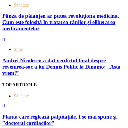
Sănătate
Pânza de păianjen ar putea revoluționa medicina.
Cum este folosită în tratarea rănilor și eliberarea
medicamentelor
Sport
Andrei Nicolescu a dat verdictul final despre
revenirea-șoc a lui Dennis Politic la Dinamo: „Asta
vrem!”
TOP ARTICOLE
Sănătate
Planta care reglează palpitațiile. I se mai spune şi
”doctorul cardiacilor”