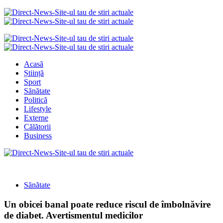
Acasă
Știință
Sport
Sănătate
Politică
Lifestyle
Externe
Călătorii
Business
Sănătate
Un obicei banal poate reduce riscul de îmbolnăvire
de diabet. Avertismentul medicilor