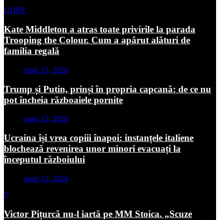
GDPR
Kate Middleton a atras toate privirile la parada
Trooping the Colour. Cum a apărut alături de
familia regală
iunie 13, 2026
Trump și Putin, prinși în propria capcană: de ce nu
pot încheia războaiele pornite
iunie 13, 2026
Ucraina își vrea copiii înapoi: instanțele italiene
blochează revenirea unor minori evacuați la
începutul războiului
iunie 12, 2026
Victor Pițurcă nu-l iartă pe MM Stoica. „Scuze