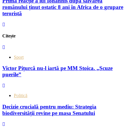
Prima reacție a lui Iohannis după salvarea
românului ținut ostatic 8 ani în Africa de o grupare
teroristă
Citește
Sport
Victor Pițurcă nu-l iartă pe MM Stoica. „Scuze
puerile”
Politică
Decizie crucială pentru mediu: Strategia
biodiversității revine pe masa Senatului