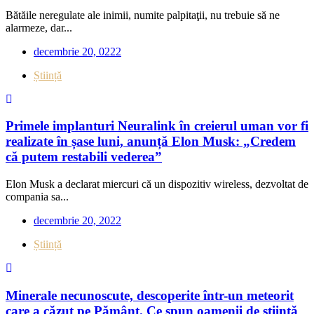
Bătăile neregulate ale inimii, numite palpitaţii, nu trebuie să ne
alarmeze, dar...
decembrie 20, 0222
Știință
Primele implanturi Neuralink în creierul uman vor fi
realizate în șase luni, anunță Elon Musk: „Credem
că putem restabili vederea”
Elon Musk a declarat miercuri că un dispozitiv wireless, dezvoltat de
compania sa...
decembrie 20, 2022
Știință
Minerale necunoscute, descoperite într-un meteorit
care a căzut pe Pământ. Ce spun oamenii de știință