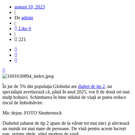
august 10, 2023
|
De
admin
|
Like
0
|
221
În jur de 5% din populaţia Globului are
diabet de tip 2
, iar
specialiştii avertizează că, până în anul 2025, vor fi de două ori mai
mulţi bolnavi. Schimbarea în bine stilului de viață ar putea reduce
riscul de îmbolnăvire.
Mic dejun. FOTO Shutterstock
Diabetul zaharat de tip 2 apare de la vârste tot mai mici şi afectează
un număr tot mai mare de persoane. De vină pentru aceste lucruri
este, printre altele, stilul modern de viaţă.