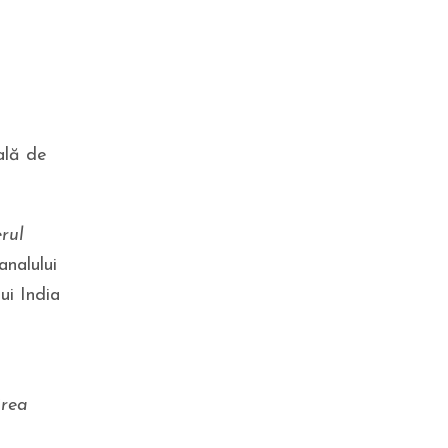
Diego Simeone a rupt tăcerea
despre transferul lui Julian
Alvarez la FC Barcelona: „A
spus-o clar!”
ală de
rul
analului
ui India
POLITICĂ
AUR și USR se arată cu degetul
după ce România a evitat „la
limită” retrogradarea.
irea
„Imaginaţi-vă însă ce ar fi fost
cu PSD şi AUR la putere”