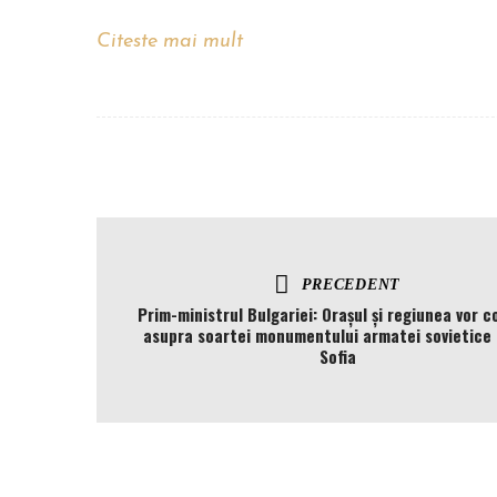
Citeste mai mult
PRECEDENT
Prim-ministrul Bulgariei: Orașul și regiunea vor c
asupra soartei monumentului armatei sovietice 
Sofia