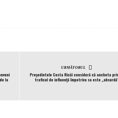
URMĂTORUL
onveni
Președintele Costa Ricăi consideră că ancheta pri
de la
traficul de influență împotriva sa este „absurdă