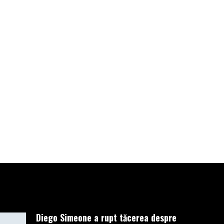
Pământ, imediat
după ce fost
detectat de
astronomii
americani. El a
fost filmat
înainte de a se
prăbuşi
DECEMBRIE 20, 2022
Diego Simeone a rupt tăcerea despre