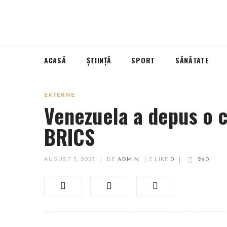
ACASĂ
ȘTIINȚĂ
SPORT
SĂNĂTATE
EXTERNE
Venezuela a depus o c
BRICS
AUGUST 3, 2023
|
DE
ADMIN
|
LIKE
0
|
290