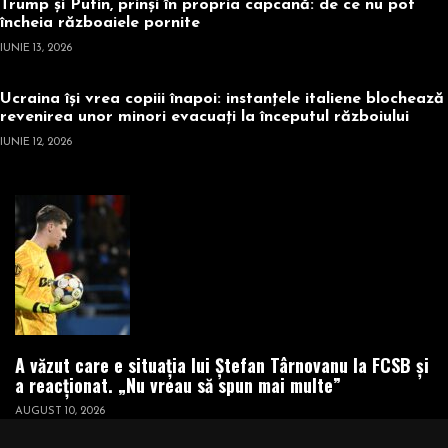
Trump și Putin, prinși în propria capcană: de ce nu pot
încheia războaiele pornite
IUNIE 13, 2026
Ucraina își vrea copiii înapoi: instanțele italiene blochează
revenirea unor minori evacuați la începutul războiului
IUNIE 12, 2026
A văzut care e situația lui Ștefan Târnovanu la FCSB și
a reacționat. „Nu vreau să spun mai multe”
AUGUST 10, 2026