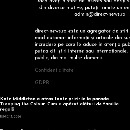
Dacă aveţi o ştire de interes sau doriţi 
din diverse motive, puteţi trimite un em
admin@direct-news.ro
direct-news.ro este un agregator de ştiri 
mod automat informaţii şi articole din su
încredere pe care le aduce în atenţia publi
putea citi ştiri interne sau internaţionale,
public, din mai multe domenii.
Confidentialitate
GDPR
Kate Middleton a atras toate privirile la parada
Trooping the Colour. Cum a apărut alături de familia
regală
IUNIE 13, 2026