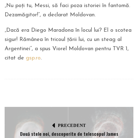
„Nu poți tu, Messi, să faci poza istoriei în fantomă.
Dezamăgitor!”, a declarat Moldovan.
„Dacă era Diego Maradona în locul lui? El o scotea
sigur! Rămânea în tricoul țării lui, cu un steag al
Argentinei”, a spus Viorel Moldovan pentru TVR 1,
citat de
gsp.ro
.
PRECEDENT
Două stele noi, descoperite de telescopul James