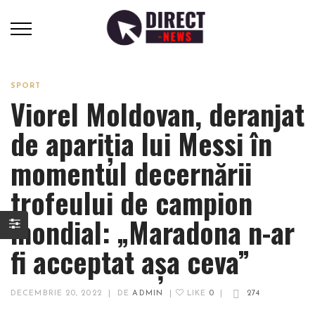
SPORT
Viorel Moldovan, deranjat
de apariţia lui Messi în
momentul decernării
trofeului de campion
mondial: „Maradona n-ar
fi acceptat aşa ceva”
DECEMBRIE 20, 2022
|
DE
ADMIN
|
LIKE
0
|
274