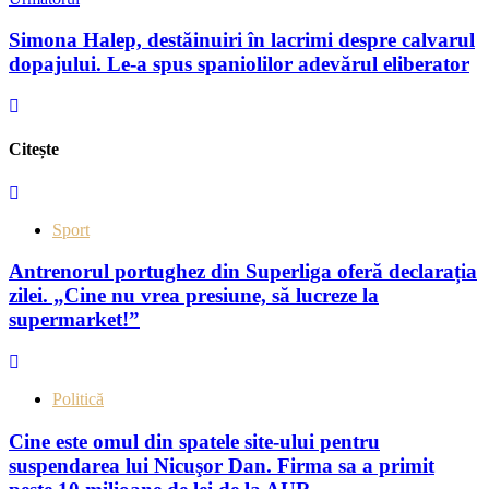
Simona Halep, destăinuiri în lacrimi despre calvarul
dopajului. Le-a spus spaniolilor adevărul eliberator
Citește
Sport
Antrenorul portughez din Superliga oferă declarația
zilei. „Cine nu vrea presiune, să lucreze la
supermarket!”
Politică
Cine este omul din spatele site-ului pentru
suspendarea lui Nicuşor Dan. Firma sa a primit