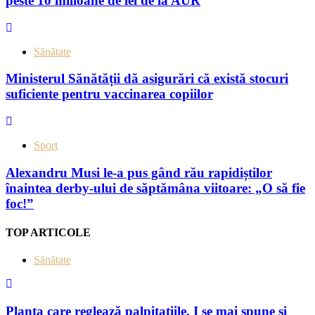
peste 10 milioane de lei de la AUR
Sănătate
Ministerul Sănătății dă asigurări că există stocuri
suficiente pentru vaccinarea copiilor
Sport
Alexandru Musi le-a pus gând rău rapidiștilor
înaintea derby-ului de săptămâna viitoare: „O să fie
foc!”
TOP ARTICOLE
Sănătate
Planta care reglează palpitațiile. I se mai spune şi