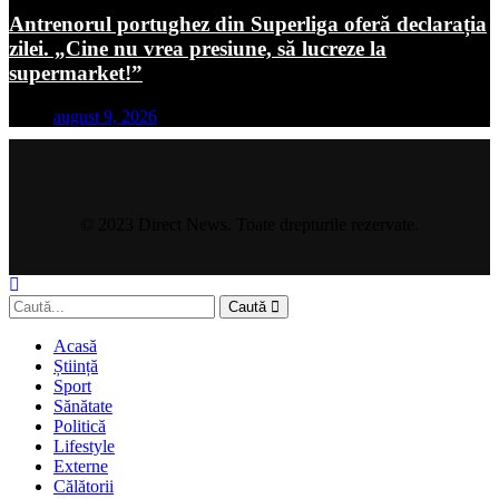
Antrenorul portughez din Superliga oferă declarația
zilei. „Cine nu vrea presiune, să lucreze la
supermarket!”
august 9, 2026
© 2023 Direct News. Toate drepturile rezervate.
Caută
Acasă
Știință
Sport
Sănătate
Politică
Lifestyle
Externe
Călătorii