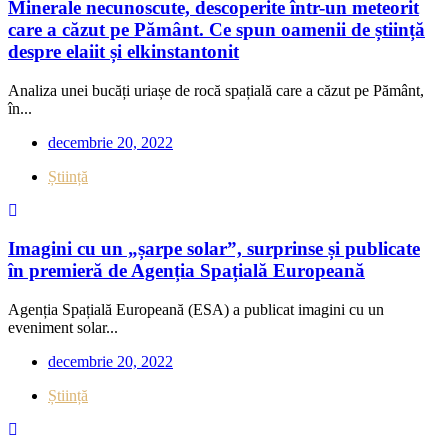
Minerale necunoscute, descoperite într-un meteorit
care a căzut pe Pământ. Ce spun oamenii de știință
despre elaiit și elkinstantonit
Analiza unei bucăți uriașe de rocă spațială care a căzut pe Pământ,
în...
decembrie 20, 2022
Știință
Imagini cu un „șarpe solar”, surprinse și publicate
în premieră de Agenția Spațială Europeană
Agenția Spațială Europeană (ESA) a publicat imagini cu un
eveniment solar...
decembrie 20, 2022
Știință