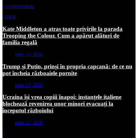
Confidentialitate
GDPR
Kate Middleton a atras toate privirile la parada
Trooping the Colour. Cum a apărut alături de
familia regală
iunie 13, 2026
Trump și Putin, prinși în propria capcană: de ce nu
pot încheia războaiele pornite
iunie 13, 2026
Ucraina își vrea copiii înapoi: instanțele italiene
blochează revenirea unor minori evacuați la
începutul războiului
iunie 12, 2026