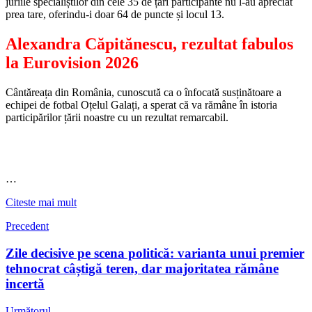
juriile specialiștilor din cele 35 de țări participante nu l-au apreciat
prea tare, oferindu-i doar 64 de puncte și locul 13.
Alexandra Căpitănescu, rezultat fabulos
la Eurovision 2026
Cântăreața din România, cunoscută ca o înfocată susținătoare a
echipei de fotbal Oțelul Galați, a sperat că va rămâne în istoria
participărilor țării noastre cu un rezultat remarcabil.
…
Citeste mai mult
Precedent
Zile decisive pe scena politică: varianta unui premier
tehnocrat câștigă teren, dar majoritatea rămâne
incertă
Următorul