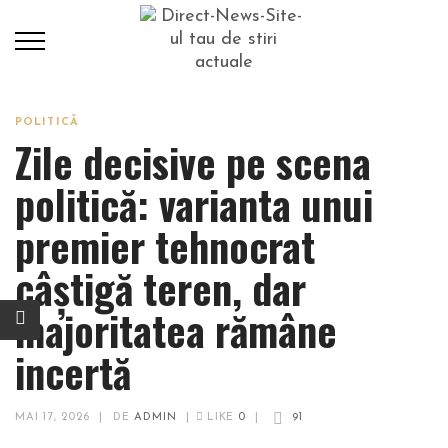
POLITICĂ
Zile decisive pe scena
politică: varianta unui
premier tehnocrat
câștigă teren, dar
majoritatea rămâne
incertă
MAI 17, 2026
|
DE
ADMIN
|
LIKE
0
|
91