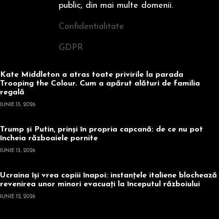
public, din mai multe domenii.
Confidentialitate
GDPR
Kate Middleton a atras toate privirile la parada
Trooping the Colour. Cum a apărut alături de familia
regală
IUNIE 13, 2026
Trump și Putin, prinși în propria capcană: de ce nu pot
încheia războaiele pornite
IUNIE 13, 2026
Ucraina își vrea copiii înapoi: instanțele italiene blochează
revenirea unor minori evacuați la începutul războiului
IUNIE 12, 2026