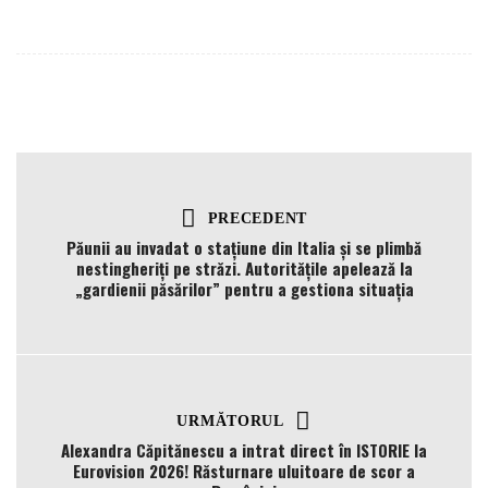
PRECEDENT
Păunii au invadat o stațiune din Italia și se plimbă
nestingheriți pe străzi. Autoritățile apelează la
„gardienii păsărilor” pentru a gestiona situaţia
URMĂTORUL
Alexandra Căpitănescu a intrat direct în ISTORIE la
Eurovision 2026! Răsturnare uluitoare de scor a