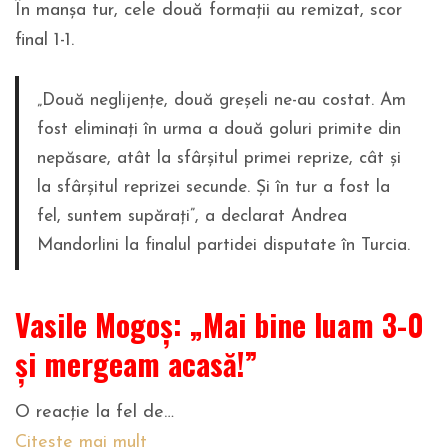
În manșa tur, cele două formații au remizat, scor
final 1-1.
„Două neglijențe, două greșeli ne-au costat. Am
fost eliminați în urma a două goluri primite din
nepăsare, atât la sfârșitul primei reprize, cât și
la sfârșitul reprizei secunde. Și în tur a fost la
fel, suntem supărați”, a declarat Andrea
Mandorlini la finalul partidei disputate în Turcia.
Vasile Mogoș: „Mai bine luam 3-0
și mergeam acasă!”
O reacție la fel de…
Citeste mai mult