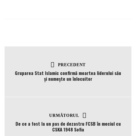
PRECEDENT
Gruparea Stat Islamic confirmă moartea liderului său
şi numeşte un înlocuitor
URMĂTORUL
De ce a fost la un pas de dezastru FCSB în meciul cu
CSKA 1948 Sofia