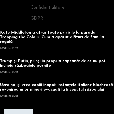
Confidentialitate
GDPR
Kate Middleton a atras toate privirile la parada
Trooping the Colour. Cum a apărut alături de familia
regală
IUNIE 13, 2026
Trump și Putin, prinși în propria capcană: de ce nu pot
încheia războaiele pornite
IUNIE 13, 2026
Ucraina își vrea copiii înapoi: instanțele italiene blochează
revenirea unor minori evacuați la începutul războiului
IUNIE 12, 2026