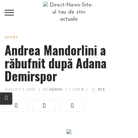
SPORT
Andrea Mandorlini a
răbufnit după Adana
Demirspor
AUGUST 3, 2023
|
DE
ADMIN
|
LIKE
0
|
238