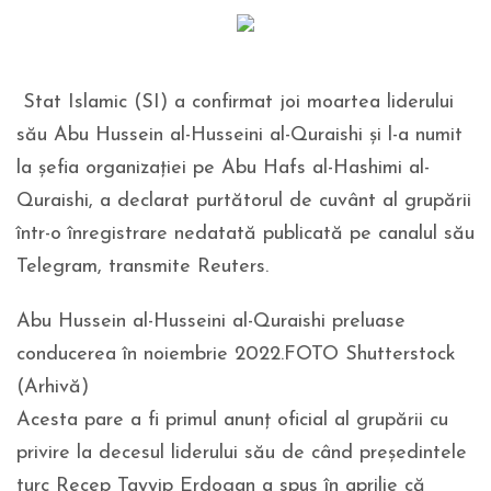
Stat Islamic (SI) a confirmat joi moartea liderului
său Abu Hussein al-Husseini al-Quraishi şi l-a numit
la şefia organizaţiei pe Abu Hafs al-Hashimi al-
Quraishi, a declarat purtătorul de cuvânt al grupării
într-o înregistrare nedatată publicată pe canalul său
Telegram, transmite Reuters.
Abu Hussein al-Husseini al-Quraishi preluase
conducerea în noiembrie 2022.FOTO Shutterstock
(Arhivă)
Acesta pare a fi primul anunţ oficial al grupării cu
privire la decesul liderului său de când preşedintele
turc Recep Tayyip Erdogan a spus în aprilie că