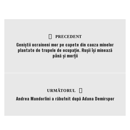
PRECEDENT
Geniștii ucraineni mor pe capete din cauza minelor
plantate de trupele de ocupație. Rușii își minează
până și morții
URMĂTORUL
Andrea Mandorlini a răbufnit după Adana Demirspor