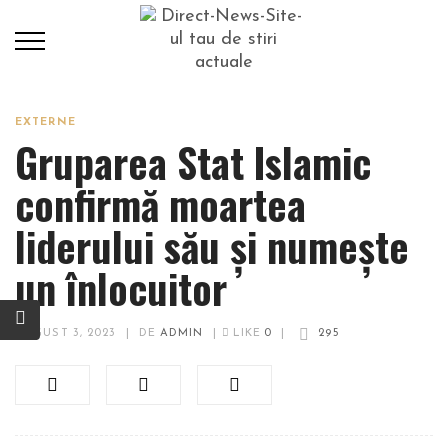
EXTERNE
Gruparea Stat Islamic
confirmă moartea
liderului său şi numeşte
un înlocuitor
AUGUST 3, 2023
|
DE
ADMIN
|
LIKE
0
|
295