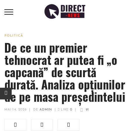
POLITICĂ
De ce un premier
tehnocrat ar putea fi „o
capcană” de scurtă
durată. Analiza opțiunilor
de pe masa președintelui
MAI 14, 2026
|
DE
ADMIN
|
LIKE
0
|
91