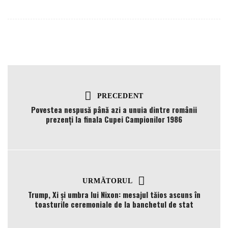
PRECEDENT
Povestea nespusă până azi a unuia dintre românii
prezenți la finala Cupei Campionilor 1986
URMĂTORUL
Trump, Xi și umbra lui Nixon: mesajul tăios ascuns în
toasturile ceremoniale de la banchetul de stat