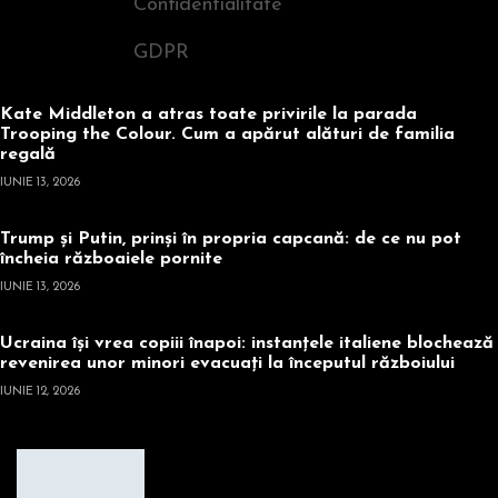
Confidentialitate
GDPR
Kate Middleton a atras toate privirile la parada
Trooping the Colour. Cum a apărut alături de familia
regală
IUNIE 13, 2026
Trump și Putin, prinși în propria capcană: de ce nu pot
încheia războaiele pornite
IUNIE 13, 2026
Ucraina își vrea copiii înapoi: instanțele italiene blochează
revenirea unor minori evacuați la începutul războiului
IUNIE 12, 2026