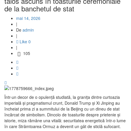
tăios ascuns în toasturile ceremoniale
de la banchetul de stat
mai 14, 2026
|
De
admin
|
Like
0
|
105
Într-un decor de o opulență studiată, la granița dintre curtoazia
imperială și pragmatismul crunt, Donald Trump și Xi Jinping au
încheiat prima zi a summitului de la Beijing cu un dineu de stat
încărcat de simbolism. Dincolo de toasturile despre prietenie și
istorie, miza rămâne una vitală: securitatea energetică într-o lume
în care Strâmtoarea Ormuz a devenit un gât de sticlă sufocant.