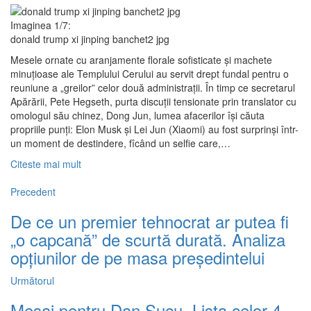
Imaginea 1/7:
donald trump xi jinping banchet2 jpg
Mesele ornate cu aranjamente florale sofisticate și machete
minuțioase ale Templului Cerului au servit drept fundal pentru o
reuniune a „greilor” celor două administrații. În timp ce secretarul
Apărării, Pete Hegseth, purta discuții tensionate prin translator cu
omologul său chinez, Dong Jun, lumea afacerilor își căuta
propriile punți: Elon Musk și Lei Jun (Xiaomi) au fost surprinși într-
un moment de destindere, fîcând un selfie care,…
Citeste mai mult
Precedent
De ce un premier tehnocrat ar putea fi
„o capcană” de scurtă durată. Analiza
opțiunilor de pe masa președintelui
Următorul
Mesaj pentru Dan Șucu. Lista celor 4