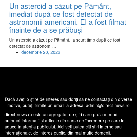
Un asteroid a căzut pe Pământ,
imediat după ce fost detectat de
astronomii americani. El a fost filmat
înainte de a se prăbuşi
Un asteroid a căzut pe Pământ, la scurt timp după ce fost
detectat de astronomii...
decembrie 20, 2022
Dacă aveţi o ştire de interes sau doriţi să ne contactaţi din diverse
motive, puteţi trimite un email la adresa: admin@direct-news.ro
direct-news.ro este un agregator de ştiri care preia în mod
automat informaţii şi articole din surse de încredere pe care le
aduce în atenţia publicului. Aici veţi putea citi ştiri interne sau
internaţionale, de interes public, din mai multe domenii.