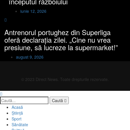
începutul războiului
iunie 12, 2026
Antrenorul portughez din Superliga
oferă declarația zilei. „Cine nu vrea
presiune, să lucreze la supermarket!”
august 9, 2026
© 2023 Direct News. Toate drepturile rezervate.
Caută
Acasă
Știință
Sport
Sănătate