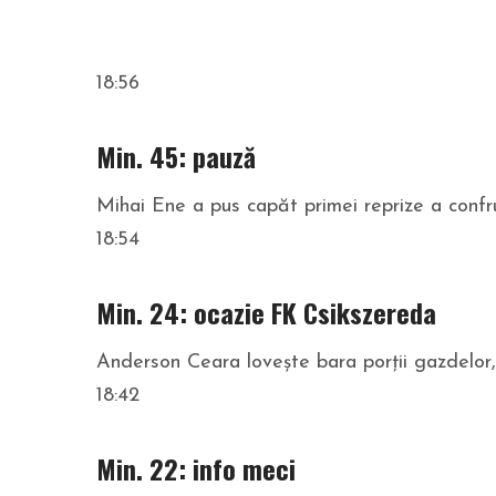
18:56
Min. 45: pauză
Mihai Ene a pus capăt primei reprize a confru
18:54
Min. 24: ocazie FK Csikszereda
Anderson Ceara lovește bara porții gazdelor, ex
18:42
Min. 22: info meci