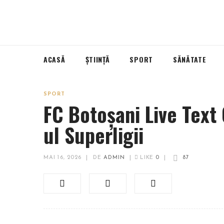
ACASĂ
ȘTIINȚĂ
SPORT
SĂNĂTATE
SPORT
FC Botoșani Live Text 
ul Superligii
MAI 16, 2026
|
DE
ADMIN
|
LIKE
0
|
87