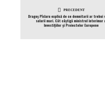
PRECEDENT
Dragoș Pîslaru explică de ce demnitarii ar trebui 
salarii mari. Cât câștigă ministrul interimar 
Investițiilor și Proiectelor Europene