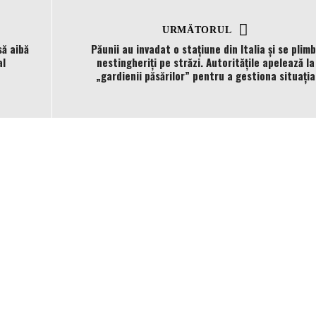
URMĂTORUL
să aibă
Păunii au invadat o stațiune din Italia și se plim
al
nestingheriți pe străzi. Autoritățile apelează la
„gardienii păsărilor” pentru a gestiona situaţia