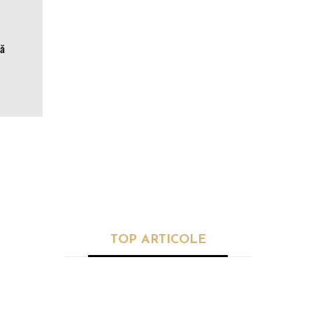
bă
POLITICĂ
Eugen Tomac: Peste 1.500 de
primării ar trebui comasate.
„Prioritatea zero a României
este reforma administrației
publice”
TOP ARTICOLE
SĂNĂTATE
Planta care