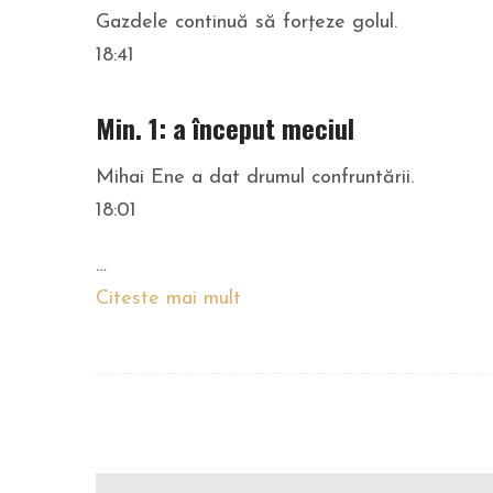
Gazdele continuă să forțeze golul.
18:41
Min. 1: a început meciul
Mihai Ene a dat drumul confruntării.
18:01
…
Citeste mai mult