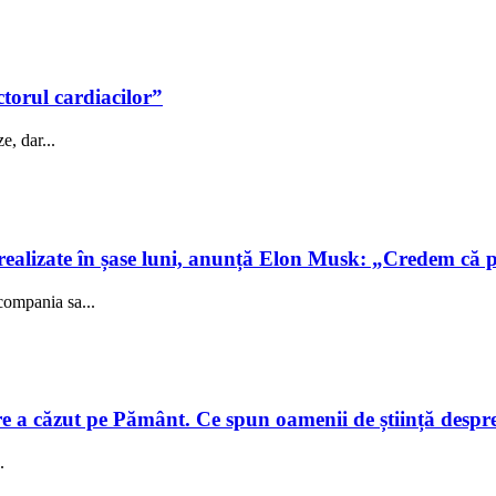
ctorul cardiacilor”
e, dar...
realizate în șase luni, anunță Elon Musk: „Credem că 
compania sa...
e a căzut pe Pământ. Ce spun oamenii de știință despre e
.