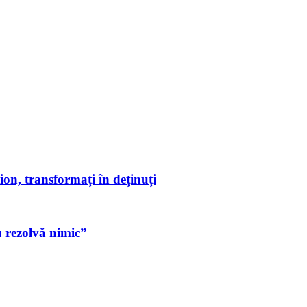
on, transformați în deținuți
u rezolvă nimic”