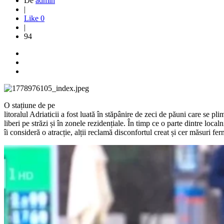
De
admin
|
Like
0
|
94
O stațiune de pe
litoralul Adriaticii a fost luată în stăpânire de zeci de păuni care se pl
liberi pe străzi și în zonele rezidențiale. În timp ce o parte dintre localn
îi consideră o atracție, alții reclamă disconfortul creat și cer măsuri fer