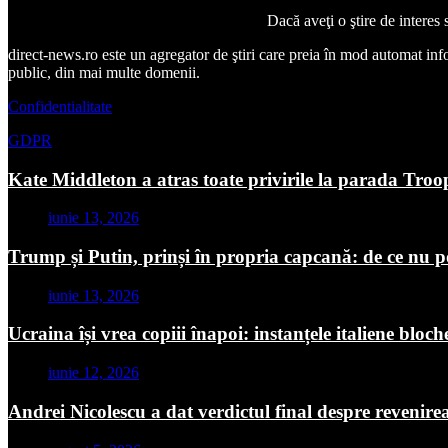
Dacă aveţi o ştire de interes
direct-news.ro este un agregator de ştiri care preia în mod automat inform
public, din mai multe domenii.
Confidentialitate
GDPR
Kate Middleton a atras toate privirile la parada Troo
iunie 13, 2026
Trump și Putin, prinși în propria capcană: de ce nu p
iunie 13, 2026
Ucraina își vrea copiii înapoi: instanțele italiene blo
iunie 12, 2026
Andrei Nicolescu a dat verdictul final despre revenire