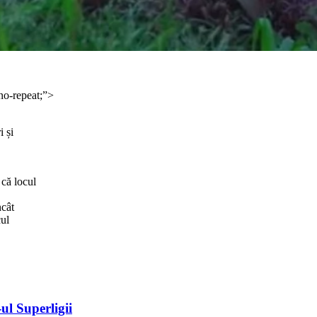
no-repeat;”>
i și
 că locul
ncât
cul
ul Superligii