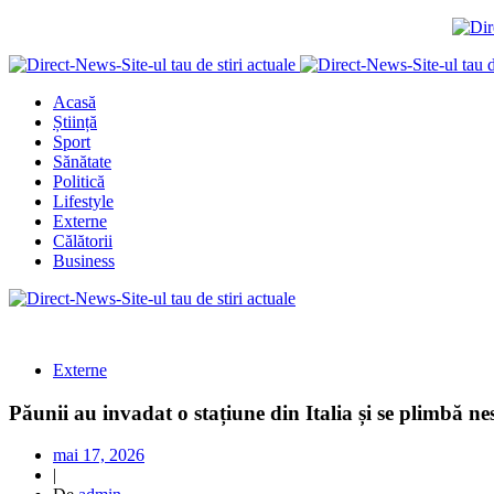
Acasă
Știință
Sport
Sănătate
Politică
Lifestyle
Externe
Călătorii
Business
Externe
Păunii au invadat o stațiune din Italia și se plimbă nes
mai 17, 2026
|