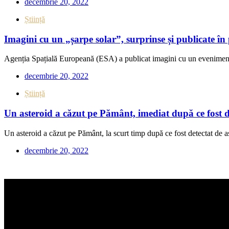
decembrie 20, 2022
Știință
Imagini cu un „șarpe solar”, surprinse și publicate 
Agenția Spațială Europeană (ESA) a publicat imagini cu un eveniment 
decembrie 20, 2022
Știință
Un asteroid a căzut pe Pământ, imediat după ce fost de
Un asteroid a căzut pe Pământ, la scurt timp după ce fost detectat de a
decembrie 20, 2022