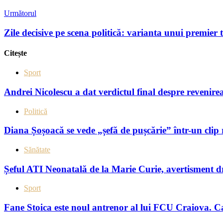
Următorul
Zile decisive pe scena politică: varianta unui premier
Citește
Sport
Andrei Nicolescu a dat verdictul final despre revenire
Politică
Diana Șoșoacă se vede „șefă de pușcărie” într-un clip 
Sănătate
Șeful ATI Neonatală de la Marie Curie, avertisment d
Sport
Fane Stoica este noul antrenor al lui FCU Craiova. Care