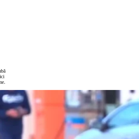
imbă
ici
me.