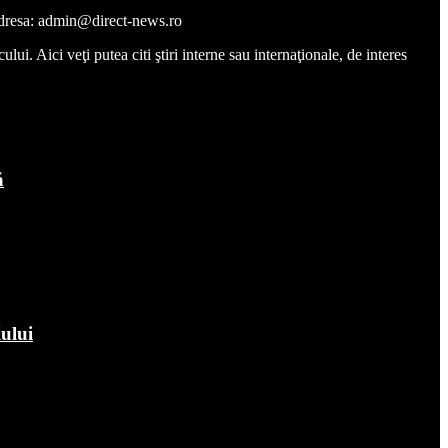
a adresa: admin@direct-news.ro
ui. Aici veţi putea citi ştiri interne sau internaţionale, de interes
ă
iului