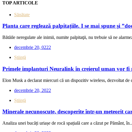
TOP ARTICOLE
Sănătate
Planta care reglează palpitațiile. I se mai spune şi ”do
Bătăile neregulate ale inimii, numite palpitaţii, nu trebuie să ne alarmez
decembrie 20, 0222
Știință
Primele implanturi Neuralink în creierul uman vor fi 
Elon Musk a declarat miercuri că un dispozitiv wireless, dezvoltat de 
decembrie 20, 2022
Știință
Minerale necunoscute, descoperite într-un meteorit car
Analiza unei bucăți uriașe de rocă spațială care a căzut pe Pământ, în..