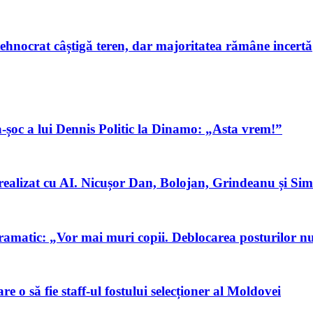
 tehnocrat câștigă teren, dar majoritatea rămâne incertă
a-șoc a lui Dennis Politic la Dinamo: „Asta vrem!”
realizat cu AI. Nicușor Dan, Bolojan, Grindeanu și Simi
ramatic: „Vor mai muri copii. Deblocarea posturilor n
 o să fie staff-ul fostului selecționer al Moldovei