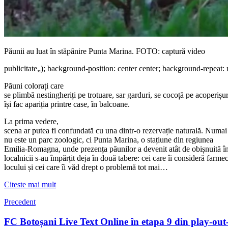
Păunii au luat în stăpânire Punta Marina. FOTO: captură video
publicitate
„); background-position: center center; background-repeat: 
Păuni colorați care
se plimbă nestingheriți pe trotuare, sar garduri, se cocoță pe acoperișur
își fac apariția printre case, în balcoane.
La prima vedere,
scena ar putea fi confundată cu una dintr-o rezervație naturală. Numai
nu este un parc zoologic, ci Punta Marina, o stațiune din regiunea
Emilia-Romagna, unde prezența păunilor a devenit atât de obișnuită î
localnicii s-au împărțit deja în două tabere: cei care îi consideră farme
locului și cei care îi văd drept o problemă tot mai…
Citeste mai mult
Precedent
FC Botoșani Live Text Online în etapa 9 din play-out-