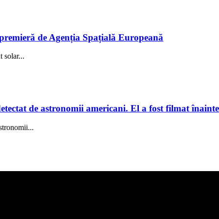
în premieră de Agenția Spațială Europeană
solar...
tectat de astronomii americani. El a fost filmat înainte
stronomii...