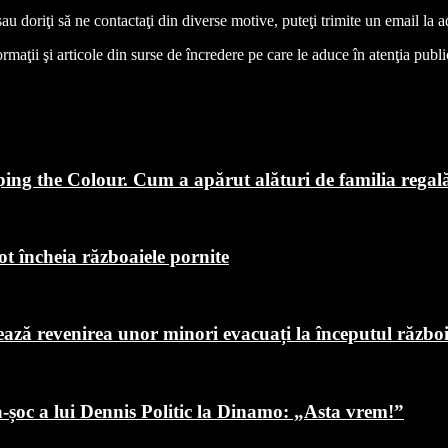
 sau doriţi să ne contactaţi din diverse motive, puteţi trimite un email l
aţii şi articole din surse de încredere pe care le aduce în atenţia publicul
ping the Colour. Cum a apărut alături de familia regal
ot încheia războaiele pornite
chează revenirea unor minori evacuați la începutul războ
a-șoc a lui Dennis Politic la Dinamo: „Asta vrem!”