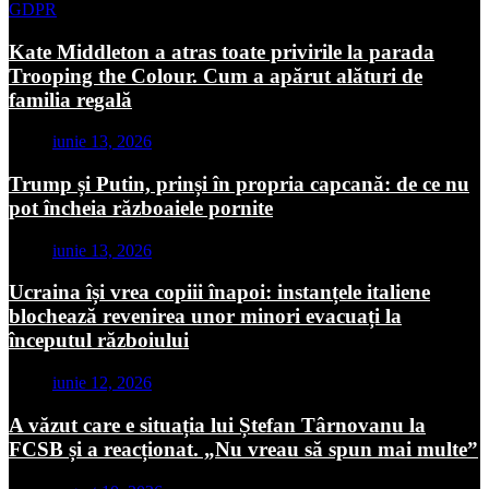
GDPR
Kate Middleton a atras toate privirile la parada
Trooping the Colour. Cum a apărut alături de
familia regală
iunie 13, 2026
Trump și Putin, prinși în propria capcană: de ce nu
pot încheia războaiele pornite
iunie 13, 2026
Ucraina își vrea copiii înapoi: instanțele italiene
blochează revenirea unor minori evacuați la
începutul războiului
iunie 12, 2026
A văzut care e situația lui Ștefan Târnovanu la
FCSB și a reacționat. „Nu vreau să spun mai multe”