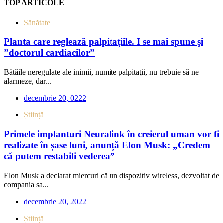
TOP ARTICOLE
Sănătate
Planta care reglează palpitațiile. I se mai spune şi
”doctorul cardiacilor”
Bătăile neregulate ale inimii, numite palpitaţii, nu trebuie să ne
alarmeze, dar...
decembrie 20, 0222
Știință
Primele implanturi Neuralink în creierul uman vor fi
realizate în șase luni, anunță Elon Musk: „Credem
că putem restabili vederea”
Elon Musk a declarat miercuri că un dispozitiv wireless, dezvoltat de
compania sa...
decembrie 20, 2022
Știință