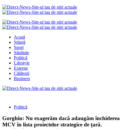
Acasă
Știință
Sport
Sănătate
Politică
Lifestyle
Externe
Călătorii
Business
Politică
Gorghiu: Nu exagerăm dacă adaugăm închiderea
MCV în lista proiectelor strategice de țară.