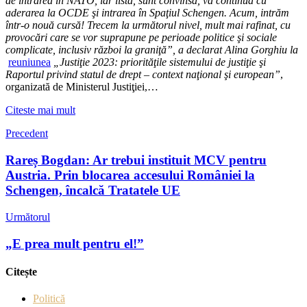
de intrarea în NATO, iar lista, sunt convinsă, va continua cu
aderarea la OCDE şi intrarea în Spaţiul Schengen. Acum, intrăm
într-o nouă cursă! Trecem la următorul nivel, mult mai rafinat, cu
provocări care se vor suprapune pe perioade politice şi sociale
complicate, inclusiv război la graniţă”, a declarat Alina Gorghiu la
reuniunea
„Justiţie 2023: priorităţile sistemului de justiţie şi
Raportul privind statul de drept – context naţional şi european”
,
organizată de Ministerul Justiţiei,…
Citeste mai mult
Precedent
Rareș Bogdan: Ar trebui instituit MCV pentru
Austria. Prin blocarea accesului României la
Schengen, încalcă Tratatele UE
Următorul
„E prea mult pentru el!”
Citește
Politică