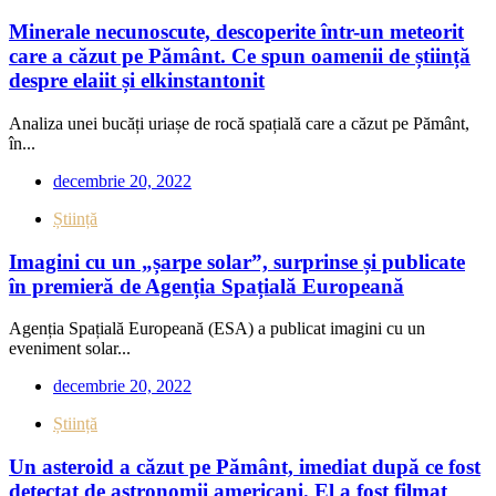
Minerale necunoscute, descoperite într-un meteorit
care a căzut pe Pământ. Ce spun oamenii de știință
despre elaiit și elkinstantonit
Analiza unei bucăți uriașe de rocă spațială care a căzut pe Pământ,
în...
decembrie 20, 2022
Știință
Imagini cu un „șarpe solar”, surprinse și publicate
în premieră de Agenția Spațială Europeană
Agenția Spațială Europeană (ESA) a publicat imagini cu un
eveniment solar...
decembrie 20, 2022
Știință
Un asteroid a căzut pe Pământ, imediat după ce fost
detectat de astronomii americani. El a fost filmat