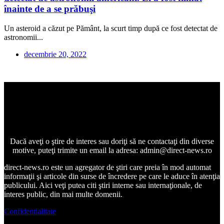
înainte de a se prăbuşi
Un asteroid a căzut pe Pământ, la scurt timp după ce fost detectat de
astronomii...
decembrie 20, 2022
Dacă aveţi o ştire de interes sau doriţi să ne contactaţi din diverse
motive, puteţi trimite un email la adresa: admin@direct-news.ro
direct-news.ro este un agregator de ştiri care preia în mod automat
informaţii şi articole din surse de încredere pe care le aduce în atenţia
publicului. Aici veţi putea citi ştiri interne sau internaţionale, de
interes public, din mai multe domenii.
Confidentialitate